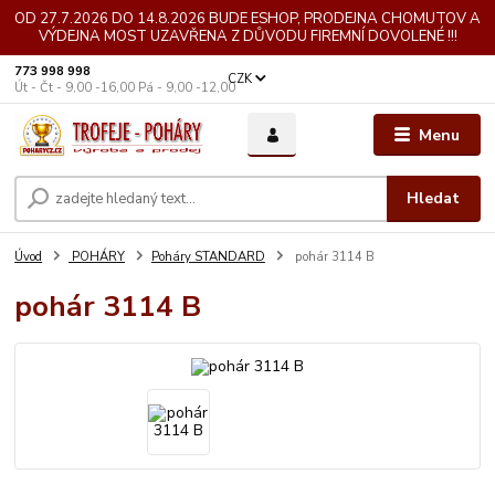
OD 27.7.2026 DO 14.8.2026 BUDE ESHOP, PRODEJNA CHOMUTOV A
VÝDEJNA MOST UZAVŘENA Z DŮVODU FIREMNÍ DOVOLENÉ !!!
773 998 998
CZK
Út - Čt - 9,00 -16,00 Pá - 9,00 -12,00
Menu
Hledat
Úvod
POHÁRY
Poháry STANDARD
pohár 3114 B
pohár 3114 B