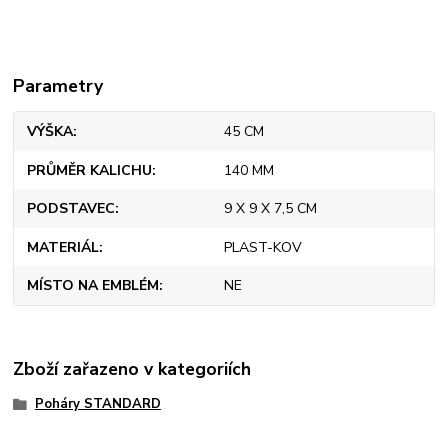
Parametry
VÝŠKA
45 CM
PRŮMĚR KALICHU
140 MM
PODSTAVEC
9 X 9 X 7,5 CM
MATERIÁL
PLAST-KOV
MÍSTO NA EMBLÉM
NE
Zboží zařazeno v kategoriích
Poháry STANDARD