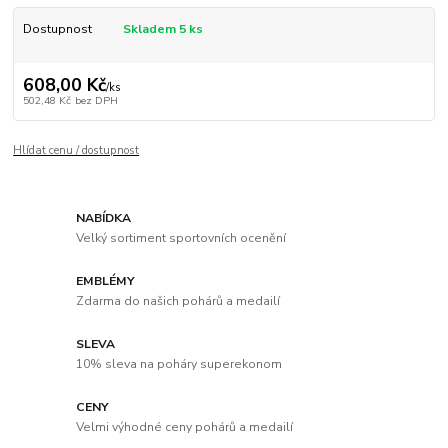
Dostupnost
Skladem 5 ks
608,00 Kč
/
ks
502,48 Kč
bez DPH
Hlídat cenu / dostupnost
NABÍDKA
Velký sortiment sportovních ocenění
EMBLÉMY
Zdarma do našich pohárů a medailí
SLEVA
10% sleva na poháry superekonom
CENY
Velmi výhodné ceny pohárů a medailí