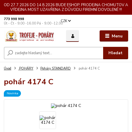
OD 27.7.2026 DO 14.8.2026 BUDE ESHOP, PRODEJNA CHOMUTOV A
VÝDEJNA MOST UZAVŘENA Z DŮVODU FIREMNÍ DOVOLENÉ !!!
773 998 998
CZK
Út - Čt - 9,00 -16,00 Pá - 9,00 -12,00
Menu
Hledat
Úvod
POHÁRY
Poháry STANDARD
pohár 4174 C
pohár 4174 C
Novinka