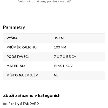
Velmi výhodné ceny pohárů a medailí
Parametry
VÝŠKA
35 CM
PRŮMĚR KALICHU
100 MM
PODSTAVEC
7 X 7 X 5,5 CM
MATERIÁL
PLAST-KOV
MÍSTO NA EMBLÉM
NE
Zboží zařazeno v kategoriích
Poháry STANDARD