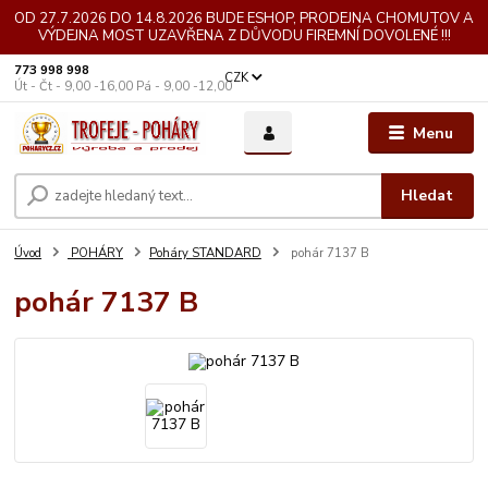
OD 27.7.2026 DO 14.8.2026 BUDE ESHOP, PRODEJNA CHOMUTOV A
VÝDEJNA MOST UZAVŘENA Z DŮVODU FIREMNÍ DOVOLENÉ !!!
773 998 998
CZK
Út - Čt - 9,00 -16,00 Pá - 9,00 -12,00
Menu
Hledat
Úvod
POHÁRY
Poháry STANDARD
pohár 7137 B
pohár 7137 B