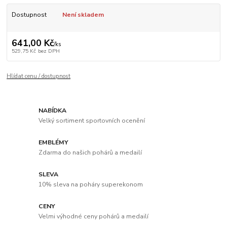
Dostupnost
Není skladem
641,00 Kč
/
ks
529,75 Kč
bez DPH
Hlídat cenu / dostupnost
NABÍDKA
Velký sortiment sportovních ocenění
EMBLÉMY
Zdarma do našich pohárů a medailí
SLEVA
10% sleva na poháry superekonom
CENY
Velmi výhodné ceny pohárů a medailí