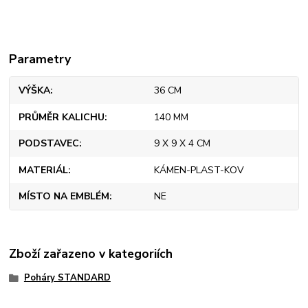
Parametry
VÝŠKA
36 CM
PRŮMĚR KALICHU
140 MM
PODSTAVEC
9 X 9 X 4 CM
MATERIÁL
KÁMEN-PLAST-KOV
MÍSTO NA EMBLÉM
NE
Zboží zařazeno v kategoriích
Poháry STANDARD