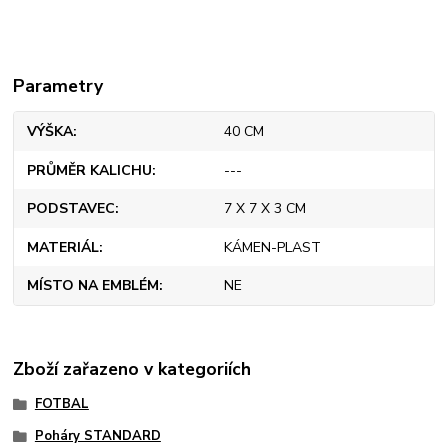
Parametry
VÝŠKA
40 CM
PRŮMĚR KALICHU
---
PODSTAVEC
7 X 7 X 3 CM
MATERIÁL
KÁMEN-PLAST
MÍSTO NA EMBLÉM
NE
Zboží zařazeno v kategoriích
FOTBAL
Poháry STANDARD