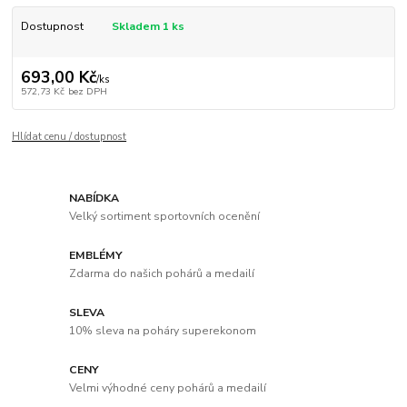
Dostupnost
Skladem 1 ks
693,00 Kč
/
ks
572,73 Kč
bez DPH
Hlídat cenu / dostupnost
NABÍDKA
Velký sortiment sportovních ocenění
EMBLÉMY
Zdarma do našich pohárů a medailí
SLEVA
10% sleva na poháry superekonom
CENY
Velmi výhodné ceny pohárů a medailí