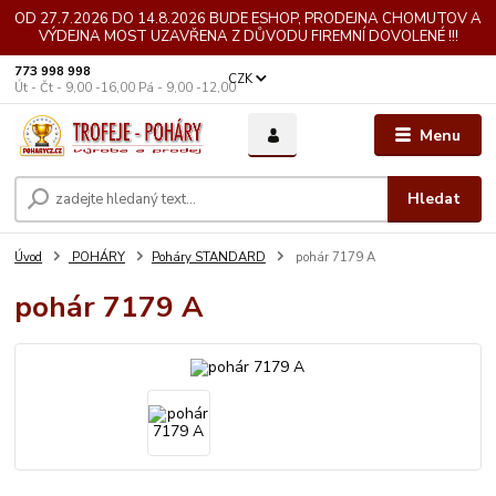
OD 27.7.2026 DO 14.8.2026 BUDE ESHOP, PRODEJNA CHOMUTOV A
VÝDEJNA MOST UZAVŘENA Z DŮVODU FIREMNÍ DOVOLENÉ !!!
773 998 998
CZK
Út - Čt - 9,00 -16,00 Pá - 9,00 -12,00
Menu
Hledat
Úvod
POHÁRY
Poháry STANDARD
pohár 7179 A
pohár 7179 A