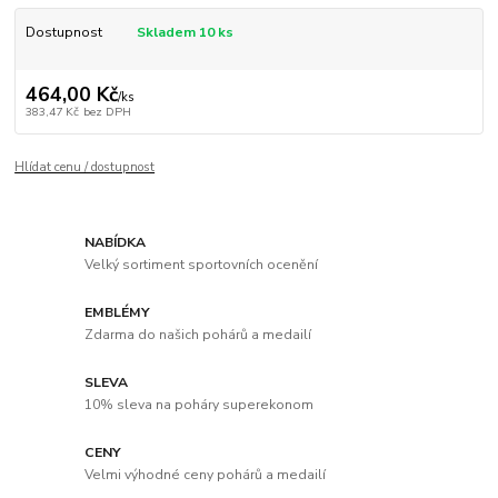
Dostupnost
Skladem 10 ks
464,00 Kč
/
ks
383,47 Kč
bez DPH
Hlídat cenu / dostupnost
NABÍDKA
Velký sortiment sportovních ocenění
EMBLÉMY
Zdarma do našich pohárů a medailí
SLEVA
10% sleva na poháry superekonom
CENY
Velmi výhodné ceny pohárů a medailí