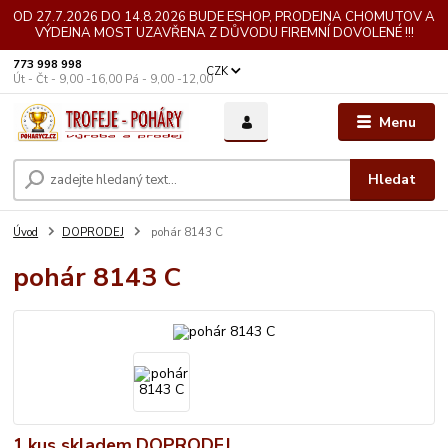
OD 27.7.2026 DO 14.8.2026 BUDE ESHOP, PRODEJNA CHOMUTOV A
VÝDEJNA MOST UZAVŘENA Z DŮVODU FIREMNÍ DOVOLENÉ !!!
773 998 998
CZK
Út - Čt - 9,00 -16,00 Pá - 9,00 -12,00
Menu
Hledat
Úvod
DOPRODEJ
pohár 8143 C
pohár 8143 C
1.kus skladem.DOPRODEJ