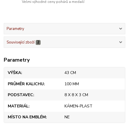
Velmi výhodné ceny pohárů a medailí
Parametry
Související zboží
2
Parametry
VÝŠKA
43 CM
PRŮMĚR KALICHU
100 MM
PODSTAVEC
8 X 8 X 3 CM
MATERIÁL
KÁMEN-PLAST
MÍSTO NA EMBLÉM
NE