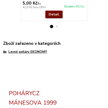
5,00 Kč
32,00 Kč
/
ks
Skladem 933 ks
4,13 Kč
bez DPH
26,45 Kč
bez
Detail
Zboží zařazeno v kategoriích
Levné poháry EKONOMY
POHÁRYCZ
MÁNESOVA 1999