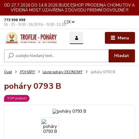
OD 27.7.2026 DO 14.8.2026 BUDE ESHOP, PRODEJNA CHOMUTOV A
VÝDEJNA MOST UZAVŘENA Z DŮVODU FIREMNÍ DOVOLENÉ !!!
773 998 998
CZK
Út - Čt - 9,00 -16,00 Pá - 9,00 -12,00
Menu
Hledat
Úvod
POHÁRY
Levné poháry EKONOMY
poháry 0793 B
poháry 0793 B
TOP produkt