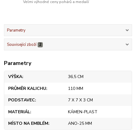
Velmi výhodné ceny pohárů a medailí
Parametry
Související zboží
2
Parametry
VÝŠKA
36,5 CM
PRŮMĚR KALICHU
110 MM
PODSTAVEC
7 X 7 X 3 CM
MATERIÁL
KÁMEN-PLAST
MÍSTO NA EMBLÉM
ANO-25 MM