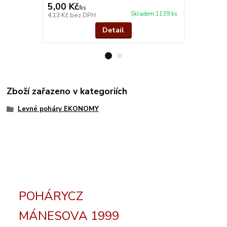
5,00 Kč
32,00 Kč
/
ks
Skladem 1139 ks
4,13 Kč
bez DPH
26,45 Kč
bez
Detail
Zboží zařazeno v kategoriích
Levné poháry EKONOMY
POHÁRYCZ
MÁNESOVA 1999