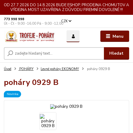
OD 27.7.2026 DO 14.8.2026 BUDE ESHOP, PRODEJNA CHOMUTOV A
VÝDEJNA MOST UZAVŘENA Z DŮVODU FIREMNÍ DOVOLENÉ !!!
773 998 998
CZK
Út - Čt - 9,00 -16,00 Pá - 9,00 -12,00
Menu
Hledat
Úvod
POHÁRY
Levné poháry EKONOMY
poháry 0929 B
poháry 0929 B
Novinka