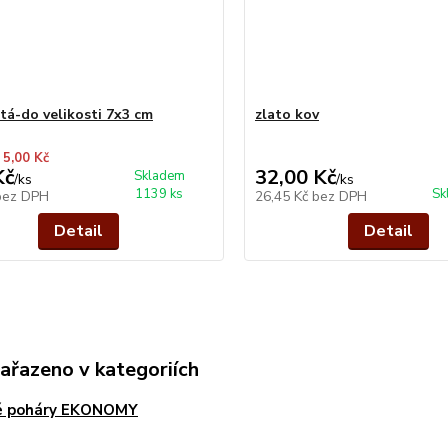
atá-do velikosti 7x3 cm
zlato kov
 5,00 Kč
Kč
32,00 Kč
Skladem
/
ks
/
ks
1139 ks
Sk
bez DPH
26,45 Kč
bez DPH
Detail
Detail
zařazeno v kategoriích
é poháry EKONOMY