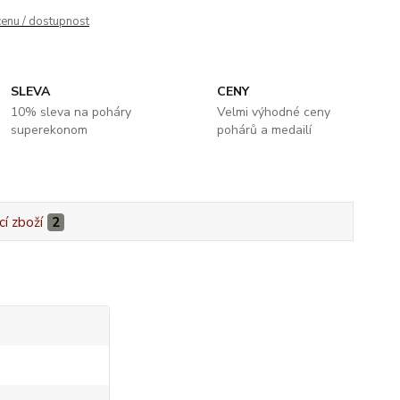
cenu / dostupnost
SLEVA
CENY
10% sleva na poháry
Velmi výhodné ceny
superekonom
pohárů a medailí
cí zboží
2