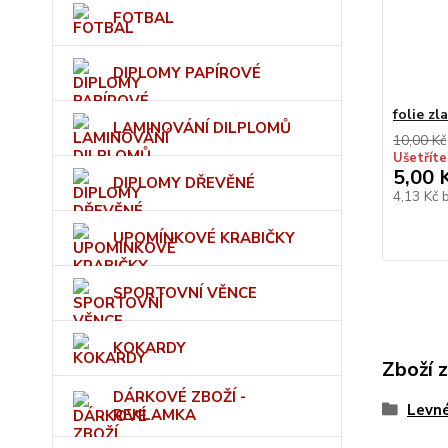
FOTBAL
DIPLOMY PAPÍROVÉ
folie zl
LAMINOVÁNÍ DILPLOMŮ
10,00 Kč
Ušetříte
5,00 
DIPLOMY DŘEVĚNÉ
4,13 Kč
UPOMÍNKOVÉ KRABIČKY
SPORTOVNÍ VĚNCE
KOKARDY
Zboží 
DÁRKOVÉ ZBOŽÍ -
Levn
REKLAMKA