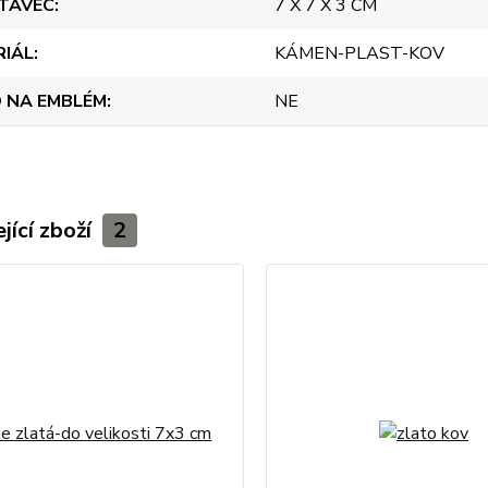
TAVEC
7 X 7 X 3 CM
RIÁL
KÁMEN-PLAST-KOV
 NA EMBLÉM
NE
jící zboží
2