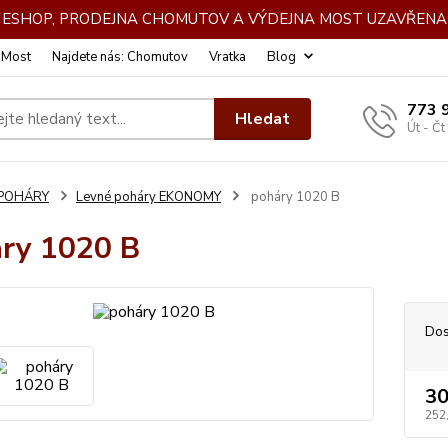
DE ESHOP, PRODEJNA CHOMUTOV A VÝDEJNA MOST UZAVŘENA 
: Most
Najdete nás: Chomutov
Vratka
Blog
773 
Hledat
Út - Čt
POHÁRY
Levné poháry EKONOMY
poháry 1020 B
ry 1020 B
Dos
30
252