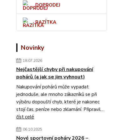
DOPRODEJ
RAZÍTKA
Novinky
18.07.2026
Nejčastější chyby při nakupování
pohárů (a jak se jim vyhnout)
Nakupování pohárů může vypadat
jednoduše, ale mnoho zákazníků se při
výběru dopouští chyb, které je nakonec
stojí čas, peníze nebo zklamání. Připravil...
číst celé
06.10.2025
Nové sportovní poháry 2026 –