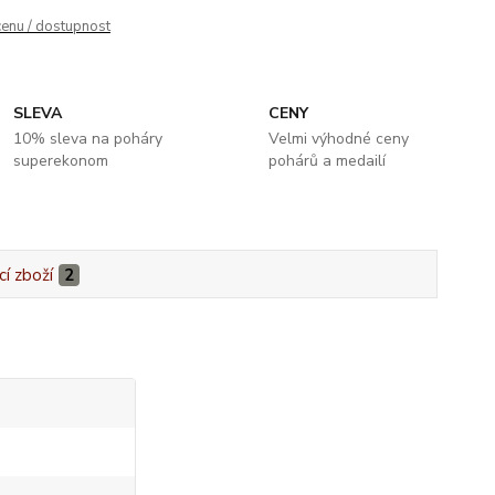
cenu / dostupnost
SLEVA
CENY
10% sleva na poháry
Velmi výhodné ceny
superekonom
pohárů a medailí
cí zboží
2