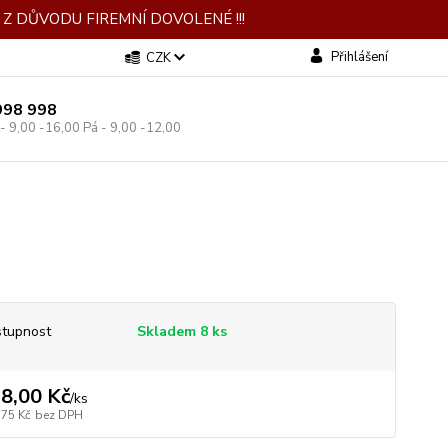
Z DŮVODU FIREMNÍ DOVOLENÉ !!!
Přihlášení
CZK
998 998
 - 9,00 -16,00 Pá - 9,00 -12,00
tupnost
Skladem 8 ks
8,00 Kč
/
ks
,75 Kč
bez DPH