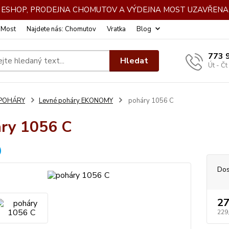
DE ESHOP, PRODEJNA CHOMUTOV A VÝDEJNA MOST UZAVŘENA 
: Most
Najdete nás: Chomutov
Vratka
Blog
773 
Hledat
Út - Čt
POHÁRY
Levné poháry EKONOMY
poháry 1056 C
ry 1056 C
Dos
27
229