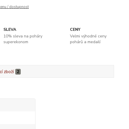
cenu / dostupnost
SLEVA
CENY
10% sleva na poháry
Velmi výhodné ceny
superekonom
pohárů a medailí
cí zboží
2