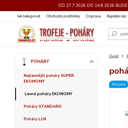
OD 27.7.2026 DO 14.8.2026 BU
Jak nakupovat
Obchodní podmínky
Doprava
Najdete nás
Úvod
POHÁRY
pohá
Nejlevnější poháry SUPER
EKOMOMY
Novinka
Levné poháry EKONOMY
Poháry STANDARD
Poháry LUX