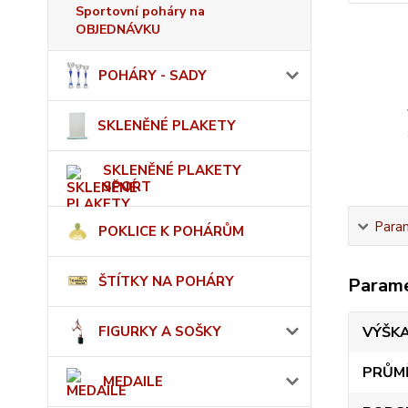
Sportovní poháry na
OBJEDNÁVKU
POHÁRY - SADY
SKLENĚNÉ PLAKETY
SKLENĚNÉ PLAKETY
SPORT
Para
POKLICE K POHÁRŮM
ŠTÍTKY NA POHÁRY
Param
FIGURKY A SOŠKY
VÝŠK
PRŮM
MEDAILE