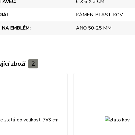
TAVEC
6 X 6 X 3 CM
RIÁL
KÁMEN-PLAST-KOV
 NA EMBLÉM
ANO 50-25 MM
jící zboží
2