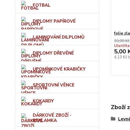
FOTBAL
DIPLOMY PAPÍROVÉ
folie zl
LAMINOVÁNÍ DILPLOMŮ
10,00 Kč
Ušetříte
5,00 
DIPLOMY DŘEVĚNÉ
4,13 Kč
UPOMÍNKOVÉ KRABIČKY
SPORTOVNÍ VĚNCE
KOKARDY
Zboží 
DÁRKOVÉ ZBOŽÍ -
Levn
REKLAMKA