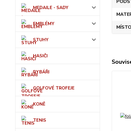
PODS
MEDAILE - SADY
MATE
EMBLÉMY
MÍSTO
STUHY
HASIČI
Souvise
RYBÁŘI
GOLFOVÉ TROFEJE
KONĚ
TENIS