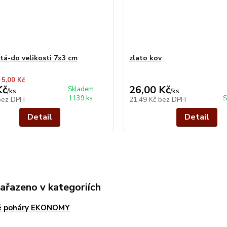
atá-do velikosti 7x3 cm
zlato kov
 5,00 Kč
Kč
26,00 Kč
Skladem
/
ks
/
ks
1139 ks
S
bez DPH
21,49 Kč
bez DPH
Detail
Detail
zařazeno v kategoriích
é poháry EKONOMY