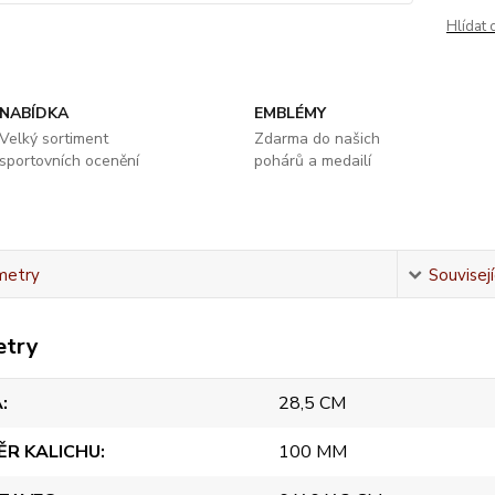
Hlídat 
NABÍDKA
EMBLÉMY
Velký sortiment
Zdarma do našich
sportovních ocenění
pohárů a medailí
metry
Souvisejí
etry
A
28,5 CM
ĚR KALICHU
100 MM