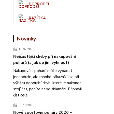
DOPRODEJ
RAZÍTKA
Novinky
18.07.2026
Nejčastější chyby při nakupování
pohárů (a jak se jim vyhnout)
Nakupování pohárů může vypadat
jednoduše, ale mnoho zákazníků se při
výběru dopouští chyb, které je nakonec
stojí čas, peníze nebo zklamání. Připravil...
číst celé
06.10.2025
Nové sportovní poháry 2026 –