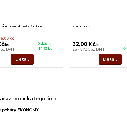
atá-do velikosti 7x3 cm
zlato kov
 5,00 Kč
Kč
32,00 Kč
Skladem
/
ks
/
ks
1139 ks
Sk
bez DPH
26,45 Kč
bez DPH
Detail
Detail
zařazeno v kategoriích
é poháry EKONOMY