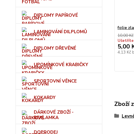
DIPLOMY PAPÍROVÉ
folie zl
LAMINOVÁNÍ DILPLOMŮ
10,00 Kč
Ušetříte
5,00 
DIPLOMY DŘEVĚNÉ
4,13 Kč
UPOMÍNKOVÉ KRABIČKY
SPORTOVNÍ VĚNCE
KOKARDY
Zboží 
DÁRKOVÉ ZBOŽÍ -
Levn
REKLAMKA
DOPRODEJ