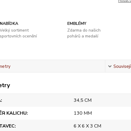
Hlídat 
NABÍDKA
EMBLÉMY
Velký sortiment
Zdarma do našich
sportovních ocenění
pohárů a medailí
metry
Souvisejí
etry
A
34,5 CM
ĚR KALICHU
130 MM
TAVEC
6 X 6 X 3 CM