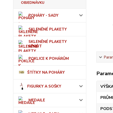
OBJEDNÁVKU
POHÁRY - SADY
SKLENĚNÉ PLAKETY
SKLENĚNÉ PLAKETY
SPORT
Para
POKLICE K POHÁRŮM
ŠTÍTKY NA POHÁRY
Param
FIGURKY A SOŠKY
VÝŠK
PRŮM
MEDAILE
PODS