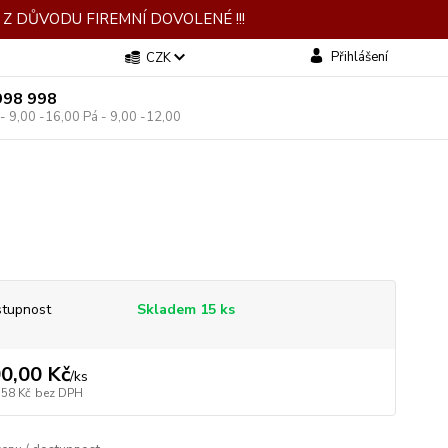
Z DŮVODU FIREMNÍ DOVOLENÉ !!!
Přihlášení
CZK
998 998
 - 9,00 -16,00 Pá - 9,00 -12,00
tupnost
Skladem 15 ks
0,00 Kč
/
ks
,58 Kč
bez DPH