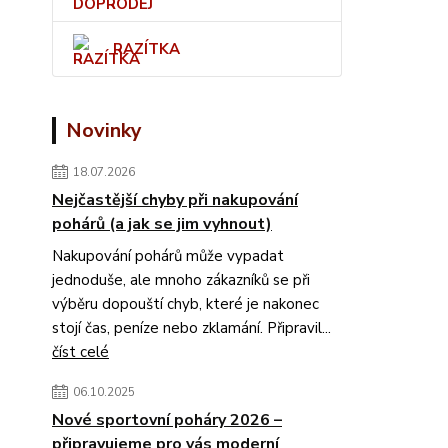
RAZÍTKA
Novinky
18.07.2026
Nejčastější chyby při nakupování
pohárů (a jak se jim vyhnout)
Nakupování pohárů může vypadat
jednoduše, ale mnoho zákazníků se při
výběru dopouští chyb, které je nakonec
stojí čas, peníze nebo zklamání. Připravil...
číst celé
06.10.2025
Nové sportovní poháry 2026 –
připravujeme pro vás moderní