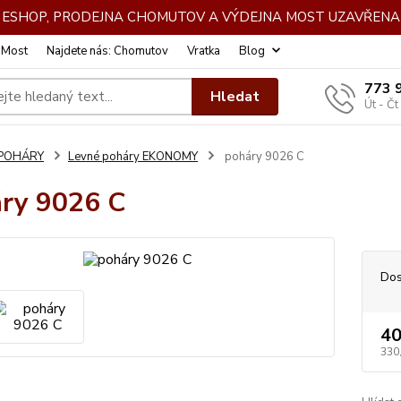
DE ESHOP, PRODEJNA CHOMUTOV A VÝDEJNA MOST UZAVŘENA 
: Most
Najdete nás: Chomutov
Vratka
Blog
773 
Hledat
Út - Čt
POHÁRY
Levné poháry EKONOMY
poháry 9026 C
ry 9026 C
Dos
40
330