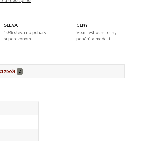
cenu / dostupnost
SLEVA
CENY
10% sleva na poháry
Velmi výhodné ceny
superekonom
pohárů a medailí
cí zboží
2