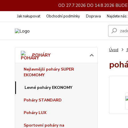
OD 27.7.2026 DO 14.8.2026 BU
Jak nakupovat
Obchodní podmínky
Doprava
Najdete nás
Úvod
POHÁRY
pohá
Nejlevnější poháry SUPER
EKOMOMY
Levné poháry EKONOMY
Poháry STANDARD
Poháry LUX
Sportovní poháry na