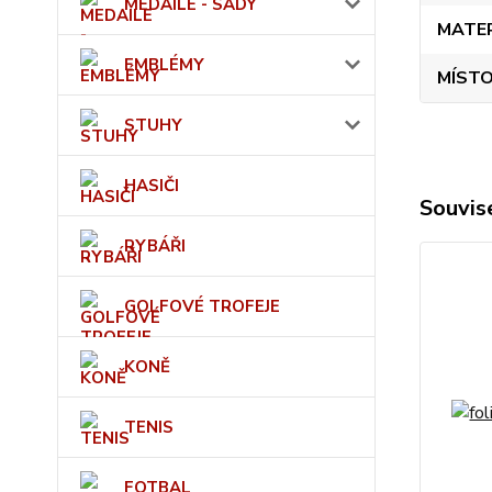
MEDAILE - SADY
MATE
EMBLÉMY
MÍSTO
STUHY
HASIČI
Souvise
RYBÁŘI
GOLFOVÉ TROFEJE
KONĚ
TENIS
FOTBAL