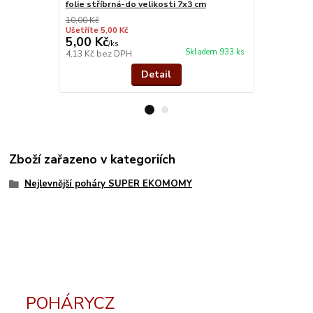
folie stříbrná-do velikosti 7x3 cm
stříbro kov
10,00 Kč
Ušetříte 5,00 Kč
5,00 Kč
37,00 Kč
/
ks
Skladem 933 ks
4,13 Kč
bez DPH
30,58 Kč
bez
Detail
Zboží zařazeno v kategoriích
Nejlevnější poháry SUPER EKOMOMY
POHÁRYCZ