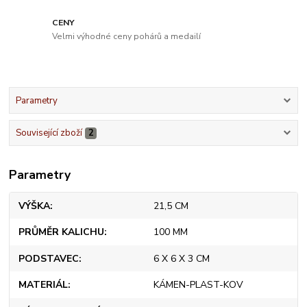
CENY
Velmi výhodné ceny pohárů a medailí
Parametry
Související zboží
2
Parametry
VÝŠKA
21,5 CM
PRŮMĚR KALICHU
100 MM
PODSTAVEC
6 X 6 X 3 CM
MATERIÁL
KÁMEN-PLAST-KOV