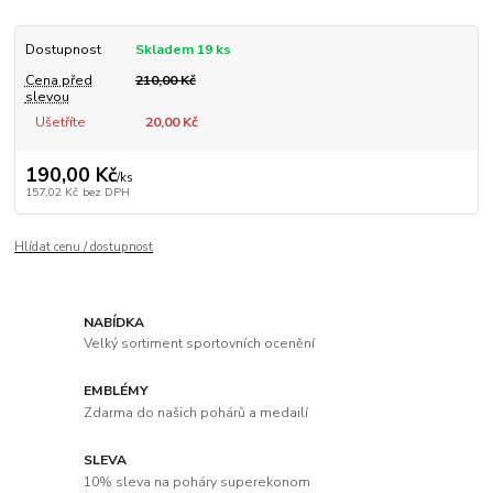
Dostupnost
Skladem 19 ks
Cena před
210,00 Kč
slevou
Ušetříte
20,00 Kč
190,00 Kč
/
ks
157,02 Kč
bez DPH
Hlídat cenu / dostupnost
NABÍDKA
Velký sortiment sportovních ocenění
EMBLÉMY
Zdarma do našich pohárů a medailí
SLEVA
10% sleva na poháry superekonom