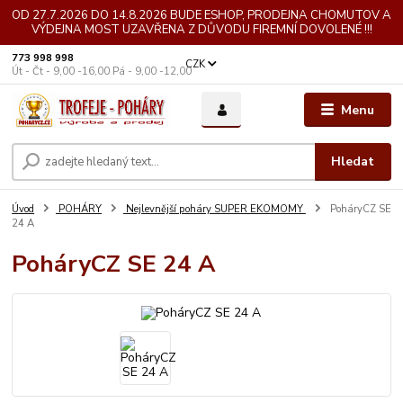
OD 27.7.2026 DO 14.8.2026 BUDE ESHOP, PRODEJNA CHOMUTOV A
VÝDEJNA MOST UZAVŘENA Z DŮVODU FIREMNÍ DOVOLENÉ !!!
773 998 998
CZK
Út - Čt - 9,00 -16,00 Pá - 9,00 -12,00
Menu
Hledat
Úvod
POHÁRY
Nejlevnější poháry SUPER EKOMOMY
PoháryCZ SE
24 A
PoháryCZ SE 24 A