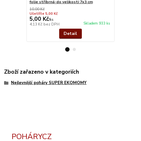
folie stříbrná-do velikosti 7x3 cm
stříbro kov
10,00 Kč
Ušetříte 5,00 Kč
5,00 Kč
26,00 Kč
/
ks
Skladem 933 ks
4,13 Kč
bez DPH
21,49 Kč
bez
Detail
Zboží zařazeno v kategoriích
Nejlevnější poháry SUPER EKOMOMY
POHÁRYCZ