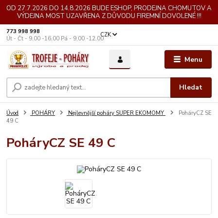
OD 27.7.2026 DO 14.8.2026 BUDE ESHOP, PRODEJNA CHOMUTOV A
VÝDEJNA MOST UZAVŘENA Z DŮVODU FIREMNÍ DOVOLENÉ !!!
773 998 998
CZK
Út - Čt - 9,00 -16,00 Pá - 9,00 -12,00
Menu
Hledat
Úvod
POHÁRY
Nejlevnější poháry SUPER EKOMOMY
PoháryCZ SE
49 C
PoháryCZ SE 49 C