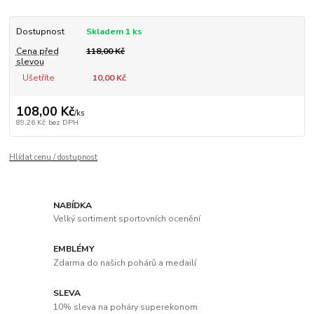
Dostupnost
Skladem 1 ks
Cena před
118,00 Kč
slevou
Ušetříte
10,00 Kč
108,00 Kč
/
ks
89,26 Kč
bez DPH
Hlídat cenu / dostupnost
NABÍDKA
Velký sortiment sportovních ocenění
EMBLÉMY
Zdarma do našich pohárů a medailí
SLEVA
10% sleva na poháry superekonom