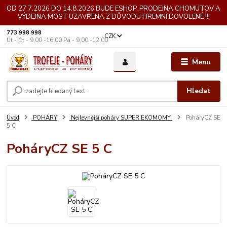
OD 27.7.2026 DO 14.8.2026 BUDE ESHOP, PRODEJNA CHOMUTOV A
VÝDEJNA MOST UZAVŘENA Z DŮVODU FIREMNÍ DOVOLENÉ !!!
773 998 998
CZK
Út - Čt - 9,00 -16,00 Pá - 9,00 -12,00
Menu
Hledat
Úvod
POHÁRY
Nejlevnější poháry SUPER EKOMOMY
PoháryCZ SE
5 C
PoháryCZ SE 5 C