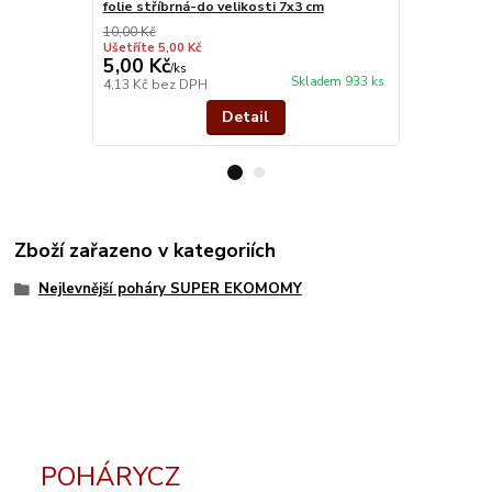
folie stříbrná-do velikosti 7x3 cm
stříbro kov
10,00 Kč
Ušetříte 5,00 Kč
5,00 Kč
26,00 Kč
/
ks
Skladem 933 ks
4,13 Kč
bez DPH
21,49 Kč
bez
Detail
Zboží zařazeno v kategoriích
Nejlevnější poháry SUPER EKOMOMY
POHÁRYCZ