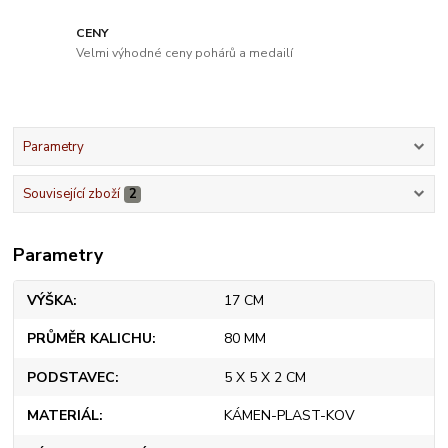
CENY
Velmi výhodné ceny pohárů a medailí
Parametry
Související zboží
2
Parametry
VÝŠKA
17 CM
PRŮMĚR KALICHU
80 MM
PODSTAVEC
5 X 5 X 2 CM
MATERIÁL
KÁMEN-PLAST-KOV