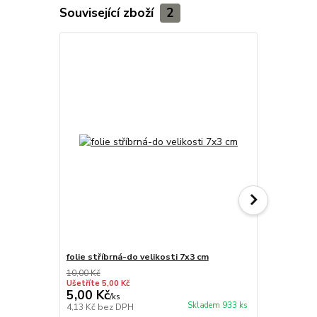
Související zboží
2
folie stříbrná-do velikosti 7x3 cm
stříbro kov
10,00 Kč
Ušetříte 5,00 Kč
5,00 Kč
37,00 Kč
/
ks
Skladem 933 ks
4,13 Kč
bez DPH
30,58 Kč
bez