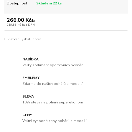
Dostupnost
Skladem 22 ks
266,00 Kč
/
ks
219,83 Kč
bez DPH
Hlídat cenu / dostupnost
NABÍDKA
Velký sortiment sportovních ocenění
EMBLÉMY
Zdarma do našich pohárů a medailí
SLEVA
10% sleva na poháry superekonom
CENY
Velmi výhodné ceny pohárů a medailí