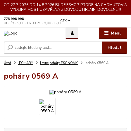
OD 27.7.2026 DO 14.8.2026 BUDE ESHOP, PRODEJNA CHOMUTOV A
VÝDEJNA MOST UZAVŘENA Z DŮVODU FIREMNÍ DOVOLENÉ !!!
773 998 998
CZK
Út - Čt - 9,00 -16,00 Pá - 9,00 -12,00
Menu
Hledat
Úvod
POHÁRY
Levné poháry EKONOMY
poháry 0569 A
poháry 0569 A