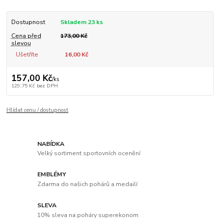
Dostupnost
Skladem 23 ks
Cena před
173,00 Kč
slevou
Ušetříte
16,00 Kč
157,00 Kč
/
ks
129,75 Kč
bez DPH
Hlídat cenu / dostupnost
NABÍDKA
Velký sortiment sportovních ocenění
EMBLÉMY
Zdarma do našich pohárů a medailí
SLEVA
10% sleva na poháry superekonom