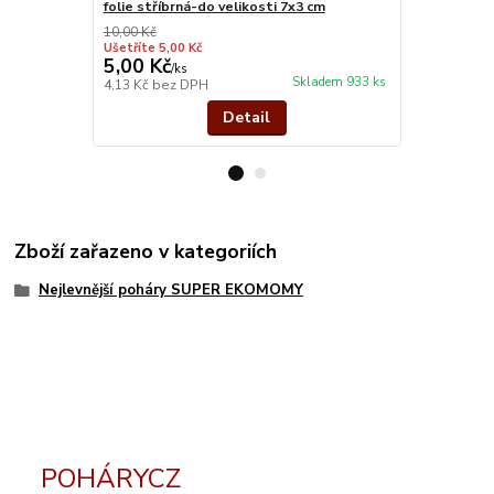
folie stříbrná-do velikosti 7x3 cm
stříbro kov
10,00 Kč
Ušetříte 5,00 Kč
5,00 Kč
26,00 Kč
/
ks
Skladem 933 ks
4,13 Kč
bez DPH
21,49 Kč
bez
Detail
Zboží zařazeno v kategoriích
Nejlevnější poháry SUPER EKOMOMY
POHÁRYCZ