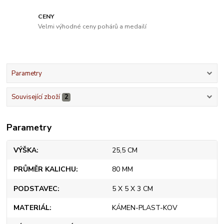
CENY
Velmi výhodné ceny pohárů a medailí
Parametry
Související zboží
2
Parametry
VÝŠKA
25,5 CM
PRŮMĚR KALICHU
80 MM
PODSTAVEC
5 X 5 X 3 CM
MATERIÁL
KÁMEN-PLAST-KOV