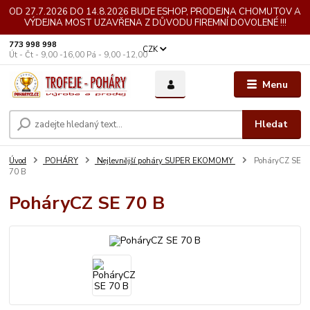
OD 27.7.2026 DO 14.8.2026 BUDE ESHOP, PRODEJNA CHOMUTOV A
VÝDEJNA MOST UZAVŘENA Z DŮVODU FIREMNÍ DOVOLENÉ !!!
773 998 998
CZK
Út - Čt - 9,00 -16,00 Pá - 9,00 -12,00
Menu
Hledat
Úvod
POHÁRY
Nejlevnější poháry SUPER EKOMOMY
PoháryCZ SE
70 B
PoháryCZ SE 70 B