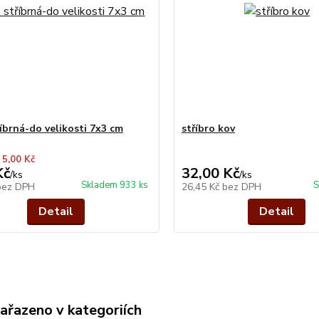
říbrná-do velikosti 7x3 cm
stříbro kov
 5,00 Kč
Kč
32,00 Kč
/
ks
/
ks
Skladem 933 ks
S
bez DPH
26,45 Kč
bez DPH
Detail
Detail
zařazeno v kategoriích