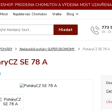
DE ESHOP, PRODEJNA CHOMUTOV A VÝDEJNA MOST UZAVŘENA 
: Most
Najdete nás: Chomutov
Vratka
Blog
773 
Hledat
Út - Čt
POHÁRY
Nejlevnější poháry SUPER EKOMOMY
PoháryCZ SE 78 A
ryCZ SE 78 A
Dos
Cen
Uše