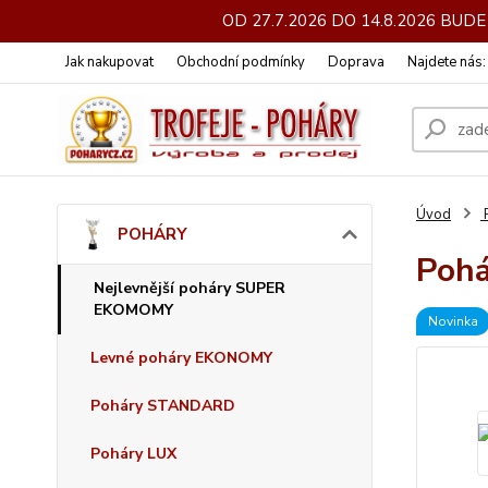
OD 27.7.2026 DO 14.8.2026 BU
Jak nakupovat
Obchodní podmínky
Doprava
Najdete nás
Úvod
POHÁRY
Pohá
Nejlevnější poháry SUPER
EKOMOMY
Novinka
Levné poháry EKONOMY
Poháry STANDARD
Poháry LUX