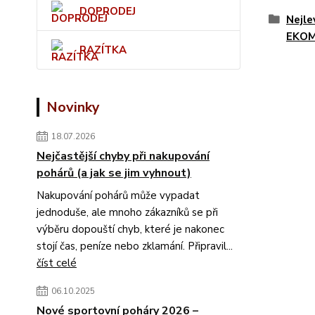
DOPRODEJ
Nejle
EKO
RAZÍTKA
Novinky
18.07.2026
Nejčastější chyby při nakupování
pohárů (a jak se jim vyhnout)
Nakupování pohárů může vypadat
jednoduše, ale mnoho zákazníků se při
výběru dopouští chyb, které je nakonec
stojí čas, peníze nebo zklamání. Připravil...
číst celé
06.10.2025
Nové sportovní poháry 2026 –