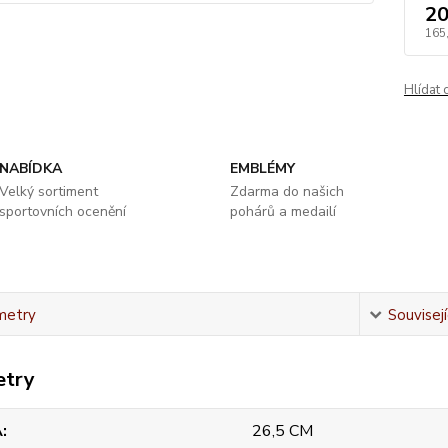
20
165
Hlídat 
NABÍDKA
EMBLÉMY
Velký sortiment
Zdarma do našich
sportovních ocenění
pohárů a medailí
metry
Souvisejí
etry
A
26,5 CM