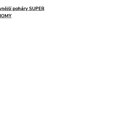
vnější poháry SUPER
MOMY