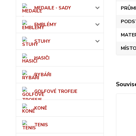
MEDAILE - SADY
PRŮM
PODS
EMBLÉMY
MATE
STUHY
MÍSTO
HASIČI
RYBÁŘI
Souvise
GOLFOVÉ TROFEJE
KONĚ
TENIS