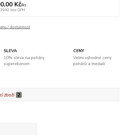
0,00 Kč
/
ks
,29 Kč
bez DPH
cenu / dostupnost
SLEVA
CENY
10% sleva na poháry
Velmi výhodné ceny
superekonom
pohárů a medailí
cí zboží
2