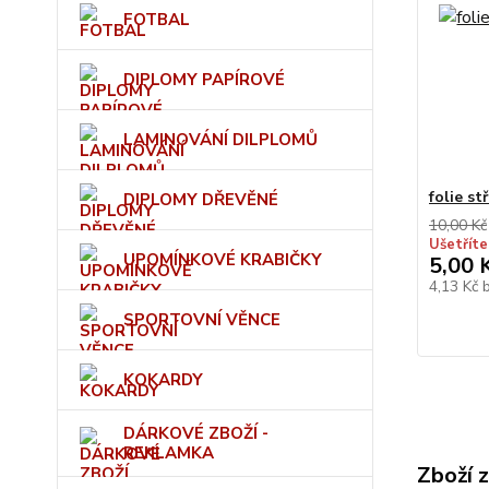
FOTBAL
DIPLOMY PAPÍROVÉ
LAMINOVÁNÍ DILPLOMŮ
folie st
DIPLOMY DŘEVĚNÉ
10,00 Kč
Ušetříte
UPOMÍNKOVÉ KRABIČKY
5,00 
4,13 Kč
SPORTOVNÍ VĚNCE
KOKARDY
DÁRKOVÉ ZBOŽÍ -
REKLAMKA
Zboží 