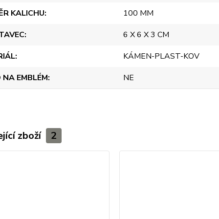
ĚR KALICHU
100 MM
TAVEC
6 X 6 X 3 CM
RIÁL
KÁMEN-PLAST-KOV
 NA EMBLÉM
NE
jící zboží
2