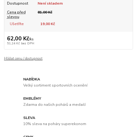
Dostupnost
Není skladem
Cena před
81,00 Kč
slevou
Ušetříte
19,00 Kč
62,00 Kč
/
ks
51,24 Kč
bez DPH
Hlídat cenu / dostupnost
NABÍDKA
Velký sortiment sportovních ocenění
EMBLÉMY
Zdarma do našich pohárů a medailí
SLEVA
10% sleva na poháry superekonom