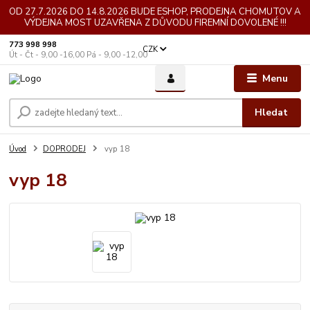
OD 27.7.2026 DO 14.8.2026 BUDE ESHOP, PRODEJNA CHOMUTOV A
VÝDEJNA MOST UZAVŘENA Z DŮVODU FIREMNÍ DOVOLENÉ !!!
773 998 998
CZK
Út - Čt - 9,00 -16,00 Pá - 9,00 -12,00
Menu
Hledat
Úvod
DOPRODEJ
vyp 18
vyp 18