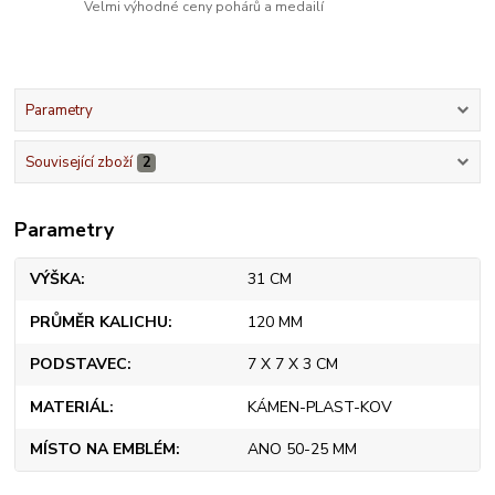
Velmi výhodné ceny pohárů a medailí
Parametry
Související zboží
2
Parametry
VÝŠKA
31 CM
PRŮMĚR KALICHU
120 MM
PODSTAVEC
7 X 7 X 3 CM
MATERIÁL
KÁMEN-PLAST-KOV
MÍSTO NA EMBLÉM
ANO 50-25 MM