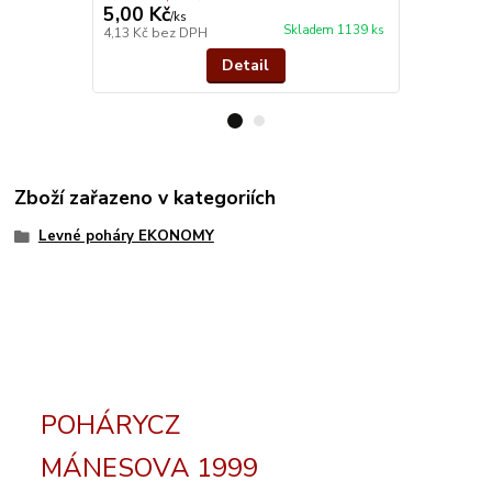
5,00 Kč
32,00 Kč
/
ks
Skladem 1139 ks
4,13 Kč
bez DPH
26,45 Kč
bez
Detail
Zboží zařazeno v kategoriích
Levné poháry EKONOMY
POHÁRYCZ
MÁNESOVA 1999