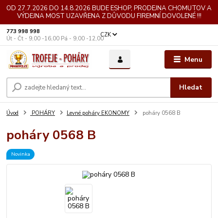
OD 27.7.2026 DO 14.8.2026 BUDE ESHOP, PRODEJNA CHOMUTOV A
VÝDEJNA MOST UZAVŘENA Z DŮVODU FIREMNÍ DOVOLENÉ !!!
773 998 998
CZK
Út - Čt - 9,00 -16,00 Pá - 9,00 -12,00
Menu
Hledat
Úvod
POHÁRY
Levné poháry EKONOMY
poháry 0568 B
poháry 0568 B
Novinka