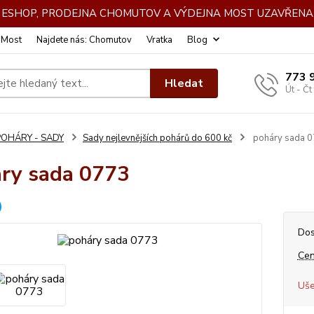
DE ESHOP, PRODEJNA CHOMUTOV A VÝDEJNA MOST UZAVŘENA 
: Most
Najdete nás: Chomutov
Vratka
Blog
773 
Hledat
Út - Čt
POHÁRY - SADY
Sady nejlevnějších pohárů do 600 kč
poháry sada 
ry sada 0773
Dos
Cen
Uše