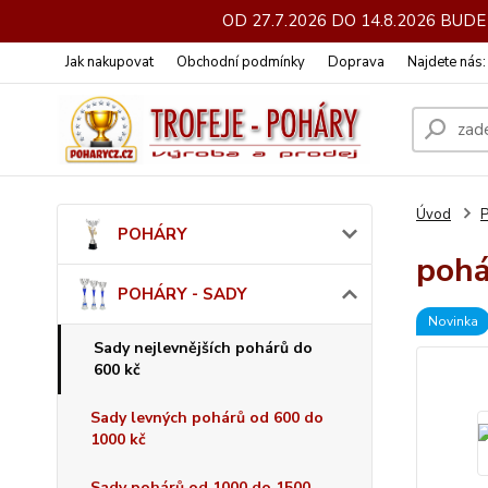
OD 27.7.2026 DO 14.8.2026 BU
Jak nakupovat
Obchodní podmínky
Doprava
Najdete nás
Úvod
POHÁRY
pohá
POHÁRY - SADY
Novinka
Sady nejlevnějších pohárů do
600 kč
Sady levných pohárů od 600 do
1000 kč
Sady pohárů od 1000 do 1500