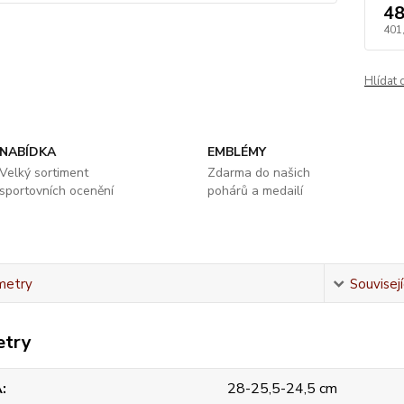
48
401
Hlídat 
NABÍDKA
EMBLÉMY
Velký sortiment
Zdarma do našich
sportovních ocenění
pohárů a medailí
metry
Souvisejí
etry
A
28-25,5-24,5 cm