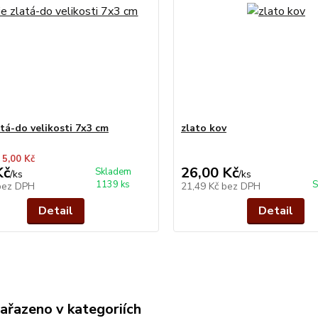
atá-do velikosti 7x3 cm
zlato kov
 5,00 Kč
Kč
26,00 Kč
Skladem
/
ks
/
ks
1139 ks
S
bez DPH
21,49 Kč
bez DPH
Detail
Detail
zařazeno v kategoriích