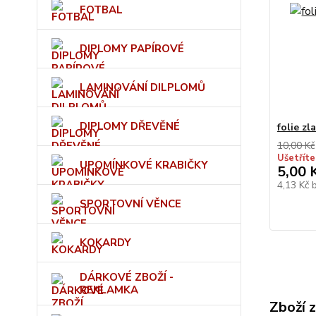
FOTBAL
DIPLOMY PAPÍROVÉ
LAMINOVÁNÍ DILPLOMŮ
DIPLOMY DŘEVĚNÉ
folie zl
10,00 Kč
Ušetříte
UPOMÍNKOVÉ KRABIČKY
5,00 
4,13 Kč
SPORTOVNÍ VĚNCE
KOKARDY
DÁRKOVÉ ZBOŽÍ -
REKLAMKA
Zboží 