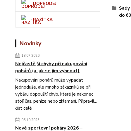
DOPRODEJ
Sady 
do 60
RAZÍTKA
Novinky
18.07.2026
Nejčastější chyby při nakupování
pohárů (a jak se jim vyhnout)
Nakupování pohárů může vypadat
jednoduše, ale mnoho zákazníků se při
výběru dopouští chyb, které je nakonec
stojí čas, peníze nebo zklamání. Připravil...
číst celé
06.10.2025
Nové sportovní poháry 2026 –