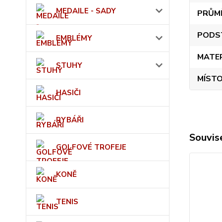
MEDAILE - SADY
PRŮM
PODS
EMBLÉMY
MATE
STUHY
MÍSTO
HASIČI
RYBÁŘI
Souvise
GOLFOVÉ TROFEJE
KONĚ
TENIS