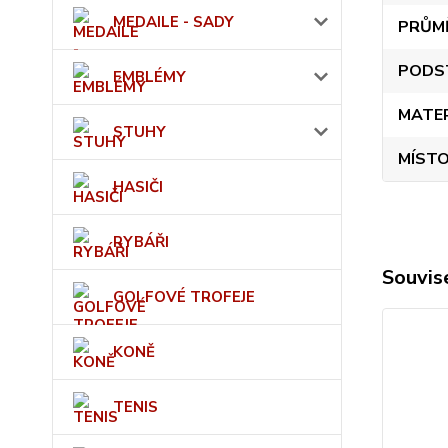
MEDAILE - SADY
PRŮM
PODS
EMBLÉMY
MATE
STUHY
MÍSTO
HASIČI
RYBÁŘI
Souvise
GOLFOVÉ TROFEJE
KONĚ
TENIS