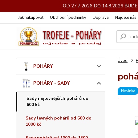
OD 27.7.2026 DO 14.8.2026 BU
Jak nakupovat
Obchodní podmínky
Doprava
Najdete nás
Úvod
POHÁRY
pohá
POHÁRY - SADY
Novinka
Sady nejlevnějších pohárů do
600 kč
Sady levných pohárů od 600 do
1000 kč
Sady pohárů od 1000 do 1500