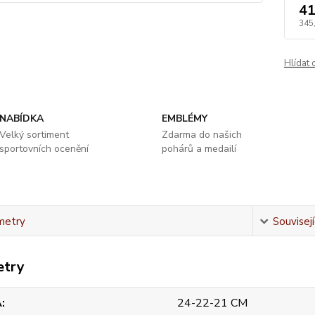
41
345
Hlídat 
NABÍDKA
EMBLÉMY
Velký sortiment
Zdarma do našich
sportovních ocenění
pohárů a medailí
metry
Souvisejí
etry
A
24-22-21 CM