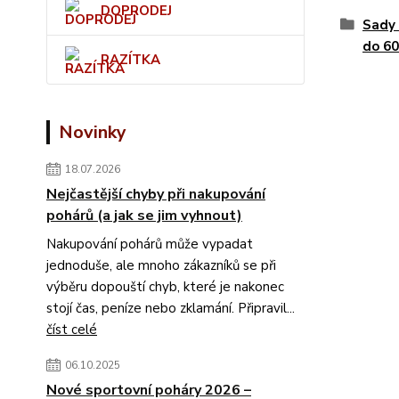
DOPRODEJ
Sady 
do 60
RAZÍTKA
Novinky
18.07.2026
Nejčastější chyby při nakupování
pohárů (a jak se jim vyhnout)
Nakupování pohárů může vypadat
jednoduše, ale mnoho zákazníků se při
výběru dopouští chyb, které je nakonec
stojí čas, peníze nebo zklamání. Připravil...
číst celé
06.10.2025
Nové sportovní poháry 2026 –