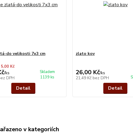
atá-do velikosti 7x3 cm
zlato kov
 5,00 Kč
Kč
26,00 Kč
Skladem
/
ks
/
ks
1139 ks
S
bez DPH
21,49 Kč
bez DPH
Detail
Detail
zařazeno v kategoriích