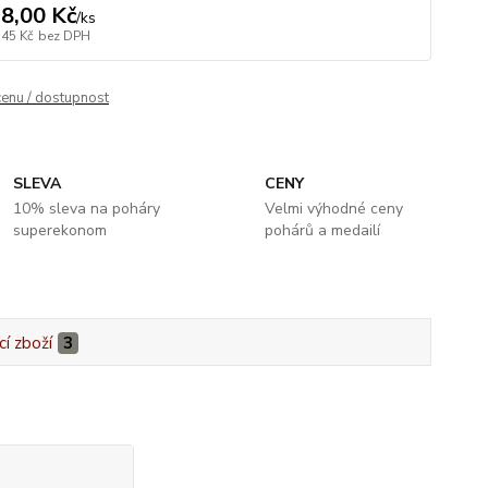
8,00 Kč
/
ks
,45 Kč
bez DPH
cenu / dostupnost
SLEVA
CENY
10% sleva na poháry
Velmi výhodné ceny
superekonom
pohárů a medailí
cí zboží
3