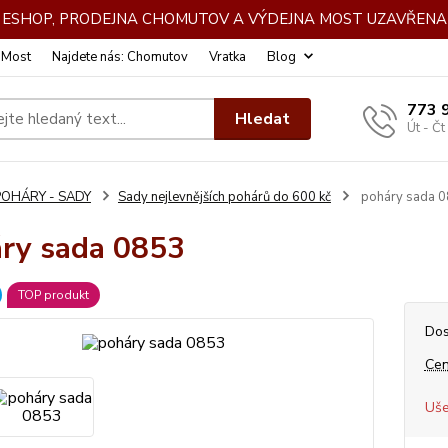
DE ESHOP, PRODEJNA CHOMUTOV A VÝDEJNA MOST UZAVŘENA 
: Most
Najdete nás: Chomutov
Vratka
Blog
773 
Hledat
Út - Čt
POHÁRY - SADY
Sady nejlevnějších pohárů do 600 kč
poháry sada 
ry sada 0853
TOP produkt
Dos
Cen
Uše