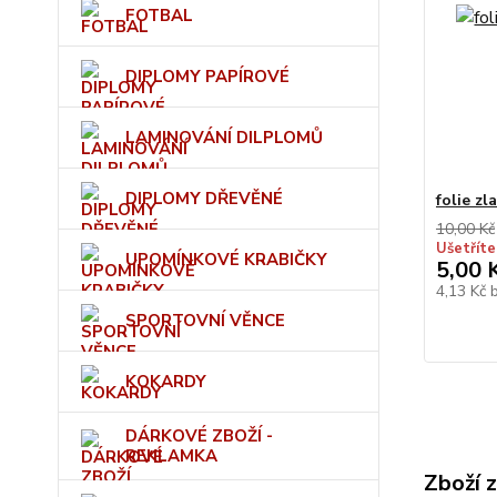
FOTBAL
DIPLOMY PAPÍROVÉ
LAMINOVÁNÍ DILPLOMŮ
DIPLOMY DŘEVĚNÉ
folie zl
10,00 Kč
Ušetříte
UPOMÍNKOVÉ KRABIČKY
5,00 
4,13 Kč
SPORTOVNÍ VĚNCE
KOKARDY
DÁRKOVÉ ZBOŽÍ -
REKLAMKA
Zboží 