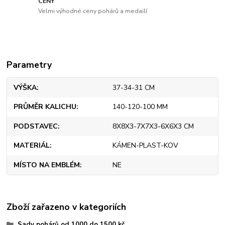
CENY
Velmi výhodné ceny pohárů a medailí
Parametry
VÝŠKA
37-34-31 CM
PRŮMĚR KALICHU
140-120-100 MM
PODSTAVEC
8X8X3-7X7X3-6X6X3 CM
MATERIÁL
KÁMEN-PLAST-KOV
MÍSTO NA EMBLÉM
NE
Zboží zařazeno v kategoriích
Sady pohárů od 1000 do 1500 kč