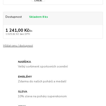
Dostupnost
Skladem 8 ks
1 241,00 Kč
/
ks
1 025,62 Kč
bez DPH
Hlídat cenu / dostupnost
NABÍDKA
Velký sortiment sportovních ocenění
EMBLÉMY
Zdarma do našich pohárů a medailí
SLEVA
10% sleva na poháry superekonom