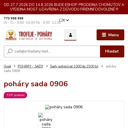
OD 27.7.2026 DO 14.8.2026 BUDE ESHOP, PRODEJNA CHOMUTOV A
VÝDEJNA MOST UZAVŘENA Z DŮVODU FIREMNÍ DOVOLENÉ !!!
773 998 998
CZK
Út - Čt - 9,00 -16,00 Pá - 9,00 -12,00
Menu
Hledat
Úvod
POHÁRY - SADY
Sady pohárů od 1000 do 1500 kč
poháry
sada 0906
poháry sada 0906
TOP produkt