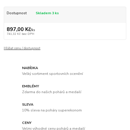
Dostupnost
Skladem 3 ks
897,00 Kč
/
ks
741,32 Kč
bez DPH
Hlídat cenu / dostupnost
NABÍDKA
Velký sortiment sportovních ocenění
EMBLÉMY
Zdarma do našich pohárů a medailí
SLEVA
10% sleva na poháry superekonom
CENY
Velmi výhodné ceny pohárů a medailí