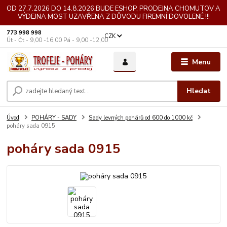
OD 27.7.2026 DO 14.8.2026 BUDE ESHOP, PRODEJNA CHOMUTOV A
VÝDEJNA MOST UZAVŘENA Z DŮVODU FIREMNÍ DOVOLENÉ !!!
773 998 998
CZK
Út - Čt - 9,00 -16,00 Pá - 9,00 -12,00
Menu
Hledat
Úvod
POHÁRY - SADY
Sady levných pohárů od 600 do 1000 kč
poháry sada 0915
poháry sada 0915