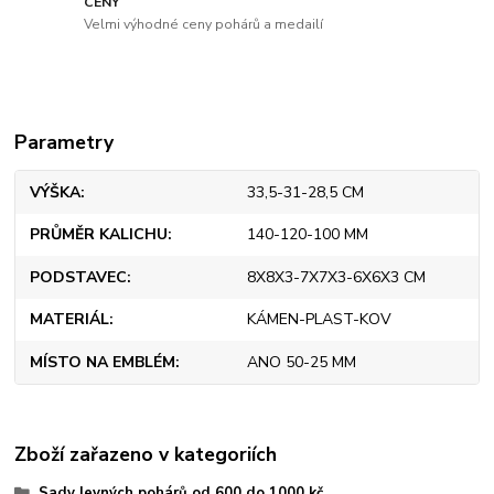
CENY
Velmi výhodné ceny pohárů a medailí
Parametry
VÝŠKA
33,5-31-28,5 CM
PRŮMĚR KALICHU
140-120-100 MM
PODSTAVEC
8X8X3-7X7X3-6X6X3 CM
MATERIÁL
KÁMEN-PLAST-KOV
MÍSTO NA EMBLÉM
ANO 50-25 MM
Zboží zařazeno v kategoriích
Sady levných pohárů od 600 do 1000 kč