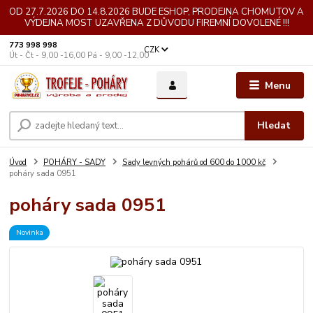
OD 27.7.2026 DO 14.8.2026 BUDE ESHOP, PRODEJNA CHOMUTOV A
VÝDEJNA MOST UZAVŘENA Z DŮVODU FIREMNÍ DOVOLENÉ !!!
773 998 998
CZK
Út - Čt - 9,00 -16,00 Pá - 9,00 -12,00
Menu
Hledat
Úvod
POHÁRY - SADY
Sady levných pohárů od 600 do 1000 kč
poháry sada 0951
poháry sada 0951
Novinka