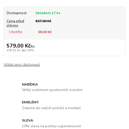
Dostupnost
Skladem 17 ks
Cena před
637,00 Kč
slevou
Ušetříte
58,00 Kč
579,00 Kč
/
ks
478,51 Kč
bez DPH
Hlídat cenu / dostupnost
NABÍDKA
Velký sortiment sportovních ocenění
EMBLÉMY
Zdarma do našich pohárů a medailí
SLEVA
10% sleva na poháry superekonom