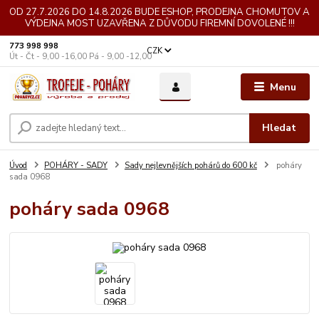
OD 27.7.2026 DO 14.8.2026 BUDE ESHOP, PRODEJNA CHOMUTOV A
VÝDEJNA MOST UZAVŘENA Z DŮVODU FIREMNÍ DOVOLENÉ !!!
773 998 998
CZK
Út - Čt - 9,00 -16,00 Pá - 9,00 -12,00
Menu
Hledat
Úvod
POHÁRY - SADY
Sady nejlevnějších pohárů do 600 kč
poháry
sada 0968
poháry sada 0968