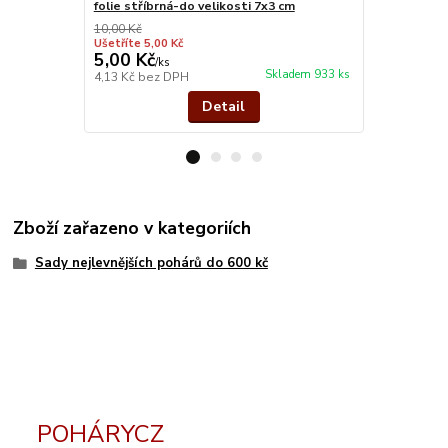
folie stříbrná-do velikosti 7x3 cm
stříbro kov
10,00 Kč
Ušetříte 5,00 Kč
5,00 Kč
26,00 Kč
/
ks
Skladem 933 ks
4,13 Kč
bez DPH
21,49 Kč
bez
Detail
Zboží zařazeno v kategoriích
Sady nejlevnějších pohárů do 600 kč
POHÁRYCZ