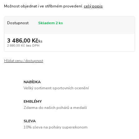
Možnost objednat i ve stříbrném provedení.
celý popis
Dostupnost
Skladem 2 ks
3 486,00 Kč
/
ks
2 880,99 Kč
bez DPH
Hlídat cenu / dostupnost
NABÍDKA
Velký sortiment sportovních ocenění
EMBLÉMY
Zdarma do našich pohárů a medailí
SLEVA
10% sleva na poháry superekonom