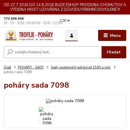
OD 27.7.2026 DO 14.8.2026 BUDE ESHOP, PRODEJNA CHOMUTOV A
VÝDEJNA MOST UZAVŘENA Z DŮVODU FIREMNÍ DOVOLENÉ !!!
773 998 998
CZK
Út - Čt - 9,00 -16,00 Pá - 9,00 -12,00
Menu
Hledat
Úvod
POHÁRY - SADY
Sady sportovních pohárů od 1500 a více
poháry sada 7098
poháry sada 7098