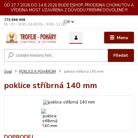
OD 27.7.2026 DO 14.8.2026 BUDE ESHOP, PRODEJNA CHOMUTOV A
VÝDEJNA MOST UZAVŘENA Z DŮVODU FIREMNÍ DOVOLENÉ !!!
773 998 998
CZK
Út - Čt - 9,00 -16,00 Pá - 9,00 -12,00
Menu
Hledat
Úvod
POKLICE K POHÁRŮM
poklice stříbrná 140 mm
poklice stříbrná 140 mm
DOPRODEJ