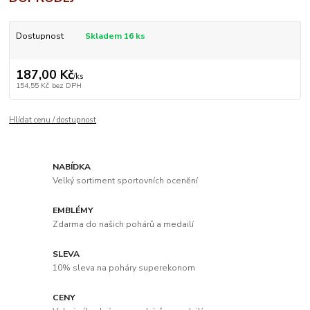
Dostupnost
Skladem 16 ks
187,00 Kč
/
ks
154,55 Kč
bez DPH
Hlídat cenu / dostupnost
NABÍDKA
Velký sortiment sportovních ocenění
EMBLÉMY
Zdarma do našich pohárů a medailí
SLEVA
10% sleva na poháry superekonom
CENY