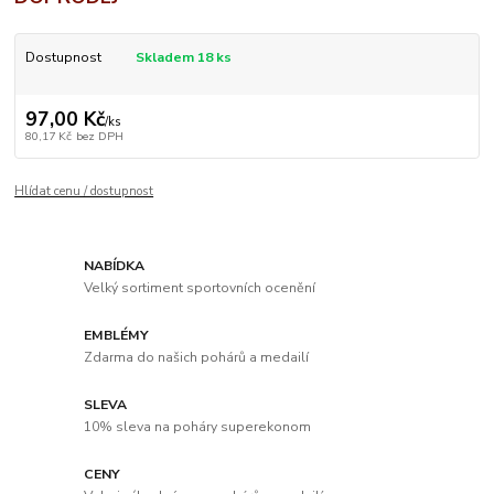
Dostupnost
Skladem 18 ks
97,00 Kč
/
ks
80,17 Kč
bez DPH
Hlídat cenu / dostupnost
NABÍDKA
Velký sortiment sportovních ocenění
EMBLÉMY
Zdarma do našich pohárů a medailí
SLEVA
10% sleva na poháry superekonom
CENY