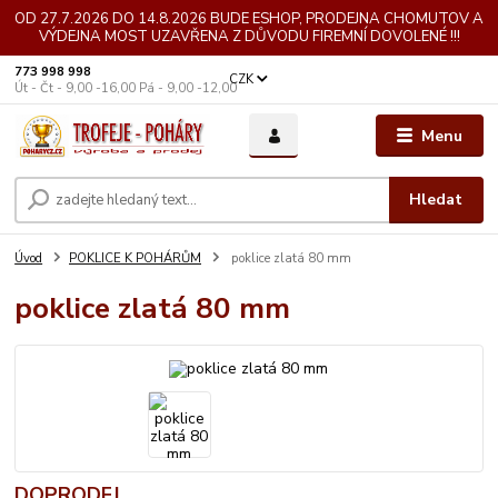
OD 27.7.2026 DO 14.8.2026 BUDE ESHOP, PRODEJNA CHOMUTOV A
VÝDEJNA MOST UZAVŘENA Z DŮVODU FIREMNÍ DOVOLENÉ !!!
773 998 998
CZK
Út - Čt - 9,00 -16,00 Pá - 9,00 -12,00
Menu
Hledat
Úvod
POKLICE K POHÁRŮM
poklice zlatá 80 mm
poklice zlatá 80 mm
DOPRODEJ