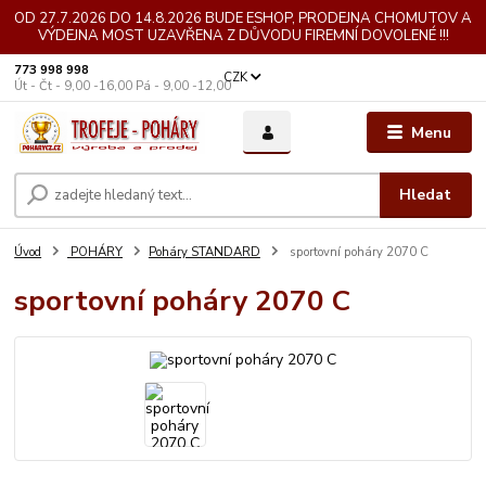
OD 27.7.2026 DO 14.8.2026 BUDE ESHOP, PRODEJNA CHOMUTOV A
VÝDEJNA MOST UZAVŘENA Z DŮVODU FIREMNÍ DOVOLENÉ !!!
773 998 998
CZK
Út - Čt - 9,00 -16,00 Pá - 9,00 -12,00
Menu
Hledat
Úvod
POHÁRY
Poháry STANDARD
sportovní poháry 2070 C
sportovní poháry 2070 C