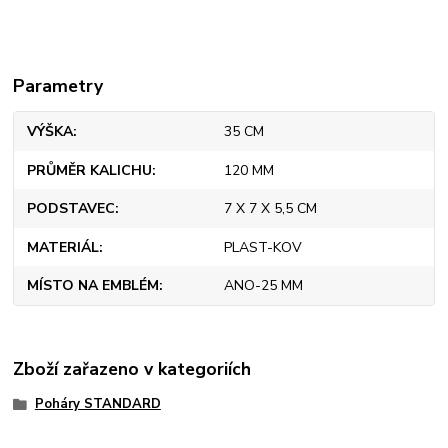
Parametry
VÝŠKA
35 CM
PRŮMĚR KALICHU
120 MM
PODSTAVEC
7 X 7 X 5,5 CM
MATERIÁL
PLAST-KOV
MÍSTO NA EMBLÉM
ANO-25 MM
Zboží zařazeno v kategoriích
Poháry STANDARD