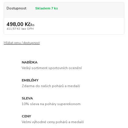
Dostupnost
Skladem 7 ks
498,00 Kč
/
ks
411,57 Kč
bez DPH
Hlídat cenu / dostupnost
NABÍDKA
Velký sortiment sportovních ocenění
EMBLÉMY
Zdarma do našich pohárů a medailí
SLEVA
10% sleva na poháry superekonom
CENY
Velmi výhodné ceny pohárů a medailí