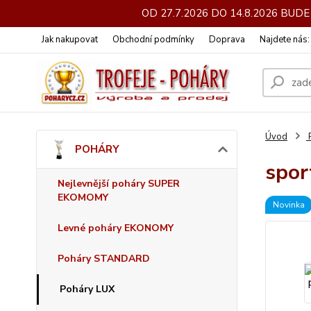
OD 27.7.2026 DO 14.8.2026 BU
Jak nakupovat
Obchodní podmínky
Doprava
Najdete nás
Úvod
POHÁRY
spor
Nejlevnější poháry SUPER
EKOMOMY
Novinka
Levné poháry EKONOMY
Poháry STANDARD
Poháry LUX