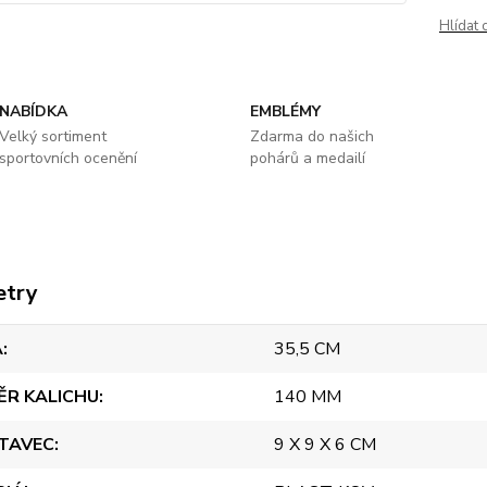
Hlídat 
NABÍDKA
EMBLÉMY
Velký sortiment
Zdarma do našich
sportovních ocenění
pohárů a medailí
etry
A
35,5 CM
ĚR KALICHU
140 MM
TAVEC
9 X 9 X 6 CM