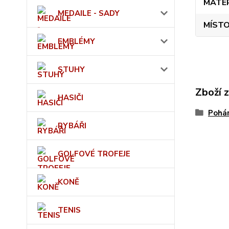
MATE
MEDAILE - SADY
MÍSTO
EMBLÉMY
STUHY
Zboží 
HASIČI
Pohá
RYBÁŘI
GOLFOVÉ TROFEJE
KONĚ
TENIS