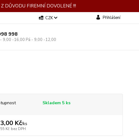
Z DŮVODU FIREMNÍ DOVOLENÉ !!!
Přihlášení
CZK
998 998
 - 9,00 -16,00 Pá - 9,00 -12,00
tupnost
Skladem 5 ks
3,00 Kč
/
ks
,55 Kč
bez DPH