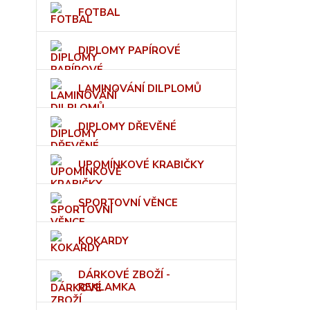
FOTBAL
DIPLOMY PAPÍROVÉ
LAMINOVÁNÍ DILPLOMŮ
DIPLOMY DŘEVĚNÉ
UPOMÍNKOVÉ KRABIČKY
SPORTOVNÍ VĚNCE
KOKARDY
DÁRKOVÉ ZBOŽÍ -
REKLAMKA