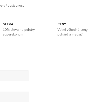
cenu / dostupnost
SLEVA
CENY
10% sleva na poháry
Velmi výhodné ceny
superekonom
pohárů a medailí