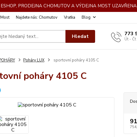
DE ESHOP, PRODEJNA CHOMUTOV A VÝDEJNA MOST UZAVŘENA 
: Most
Najdete nás: Chomutov
Vratka
Blog
773 
Hledat
Út - Čt
POHÁRY
Poháry LUX
sportovní poháry 4105 C
tovní poháry 4105 C
Dos
91
754