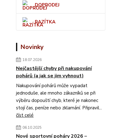
DOPRODEJ
RAZÍTKA
Novinky
18.07.2026
Nejčastější chyby při nakupování
pohárů (a jak se jim vyhnout)
Nakupování pohárů může vypadat
jednoduše, ale mnoho zákazníků se při
výběru dopouští chyb, které je nakonec
stojí čas, peníze nebo zklamání. Připravil...
číst celé
06.10.2025
Nové sportovní poháry 2026 –