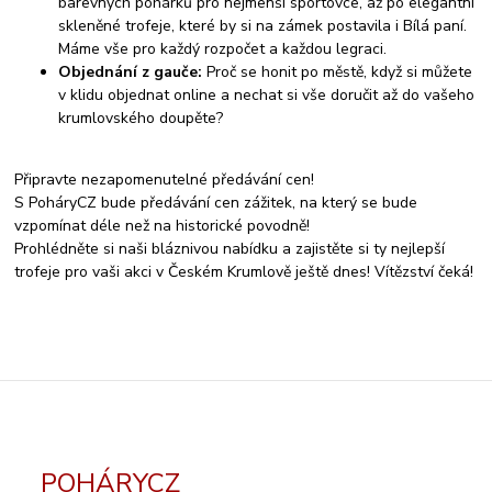
barevných pohárků pro nejmenší sportovce, až po elegantní
skleněné trofeje, které by si na zámek postavila i Bílá paní.
Máme vše pro každý rozpočet a každou legraci.
Objednání z gauče:
Proč se honit po městě, když si můžete
v klidu objednat online a nechat si vše doručit až do vašeho
krumlovského doupěte?
Připravte nezapomenutelné předávání cen!
S PoháryCZ bude předávání cen zážitek, na který se bude
vzpomínat déle než na historické povodně!
Prohlédněte si naši bláznivou nabídku a zajistěte si ty nejlepší
trofeje pro vaši akci v Českém Krumlově ještě dnes! Vítězství čeká!
POHÁRYCZ