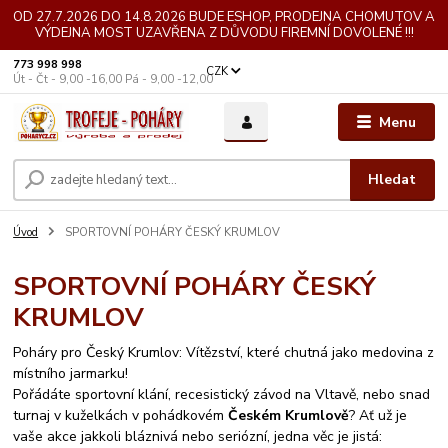
OD 27.7.2026 DO 14.8.2026 BUDE ESHOP, PRODEJNA CHOMUTOV A
VÝDEJNA MOST UZAVŘENA Z DŮVODU FIREMNÍ DOVOLENÉ !!!
773 998 998
CZK
Út - Čt - 9,00 -16,00 Pá - 9,00 -12,00
Menu
Hledat
Úvod
SPORTOVNÍ POHÁRY ČESKÝ KRUMLOV
SPORTOVNÍ POHÁRY ČESKÝ
KRUMLOV
Poháry pro Český Krumlov: Vítězství, které chutná jako medovina z
místního jarmarku!
Pořádáte sportovní klání, recesistický závod na Vltavě, nebo snad
turnaj v kuželkách v pohádkovém
Českém Krumlově
? Ať už je
vaše akce jakkoli bláznivá nebo seriózní, jedna věc je jistá: