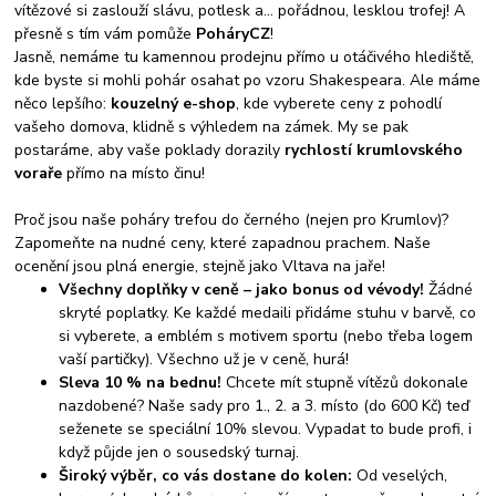
vítězové si zaslouží slávu, potlesk a... pořádnou, lesklou trofej! A
přesně s tím vám pomůže
PoháryCZ
!
Jasně, nemáme tu kamennou prodejnu přímo u otáčivého hlediště,
kde byste si mohli pohár osahat po vzoru Shakespeara. Ale máme
něco lepšího:
kouzelný e-shop
, kde vyberete ceny z pohodlí
vašeho domova, klidně s výhledem na zámek. My se pak
postaráme, aby vaše poklady dorazily
rychlostí krumlovského
voraře
přímo na místo činu!
Proč jsou naše poháry trefou do černého (nejen pro Krumlov)?
Zapomeňte na nudné ceny, které zapadnou prachem. Naše
ocenění jsou plná energie, stejně jako Vltava na jaře!
Všechny doplňky v ceně – jako bonus od vévody!
Žádné
skryté poplatky. Ke každé medaili přidáme stuhu v barvě, co
si vyberete, a emblém s motivem sportu (nebo třeba logem
vaší partičky). Všechno už je v ceně, hurá!
Sleva 10 % na bednu!
Chcete mít stupně vítězů dokonale
nazdobené? Naše sady pro 1., 2. a 3. místo (do 600 Kč) teď
seženete se speciální 10% slevou. Vypadat to bude profi, i
když půjde jen o sousedský turnaj.
Široký výběr, co vás dostane do kolen:
Od veselých,