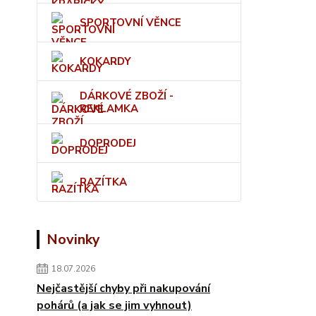
SPORTOVNÍ VĚNCE
KOKARDY
DÁRKOVÉ ZBOŽÍ -
REKLAMKA
DOPRODEJ
RAZÍTKA
Novinky
18.07.2026
Nejčastější chyby při nakupování
pohárů (a jak se jim vyhnout)