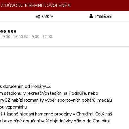
Z DŮVODU FIREMNÍ DOVOLENÉ !!!
Přihlášení
CZK
998 998
 - 9,00 -16,00 Pá - 9,00 -12,00
e s doručením od PoháryCZ
ím stadionu, v rekreačních lesích na Podhůře, nebo
ryCZ
nabízí rozmanitý výběr sportovních pohárů, medailí
ělou vzpomínku.
ešit žádné hledání kamenné prodejny v Chrudimi. Celý náš
 a bezpečné doručení vaší objednávky přímo do Chrudimi.