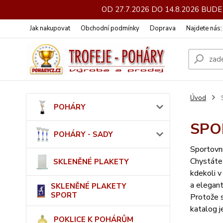
OD 27.7.2026 DO 14.8.2026 BU
Jak nakupovat
Obchodní podmínky
Doprava
Najdete nás
Úvod
POHÁRY
SPO
POHÁRY - SADY
Sportovní
Chystáte 
SKLENĚNÉ PLAKETY
kdekoli v
a elegant
SKLENĚNÉ PLAKETY
SPORT
Protože s
katalog j
POKLICE K POHÁRŮM