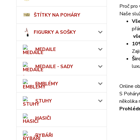
Proč pro 
Naše služ
ŠTÍTKY NA POHÁRY
Vše
přá
FIGURKY A SOŠKY
vš
10%
MEDAILE
Zaj
Šir
lux
MEDAILE - SADY
EMBLÉMY
Online ob
S PoháryC
STUHY
několika 
Prohlédn
HASIČI
RYBÁŘI