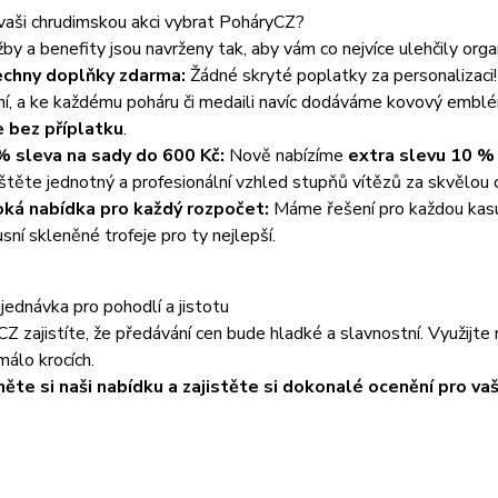
vaši chrudimskou akci vybrat PoháryCZ?
by a benefity jsou navrženy tak, aby vám co nejvíce ulehčily orga
chny doplňky zdarma:
Žádné skryté poplatky za personalizaci!
ní, a ke každému poháru či medaili navíc dodáváme kovový embl
e bez příplatku
.
 sleva na sady do 600 Kč:
Nově nabízíme
extra slevu 10 %
ištěte jednotný a profesionální vzhled stupňů vítězů za skvělou 
oká nabídka pro každý rozpočet:
Máme řešení pro každou kasu
usní skleněné trofeje pro ty nejlepší.
jednávka pro pohodlí a jistotu
Z zajistíte, že předávání cen bude hladké a slavnostní. Využijt
málo krocích.
ěte si naši nabídku a zajistěte si dokonalé ocenění pro vaši