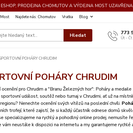
DE ESHOP, PRODEJNA CHOMUTOV A VÝDEJNA MOST UZAVŘENA 
: Most
Najdete nás: Chomutov
Vratka
Blog
773 
Hledat
Út - Čt
SPORTOVNÍ POHÁRY CHRUDIM
RTOVNÍ POHÁRY CHRUDIM
 ocenění pro Chrudim a "Branu Železných hor": Poháry a medail
sportovní událost, soutěž nebo turnaj v Chrudimi, ať už na místn
 regionu? Nenechte ocenění svých vítězů na poslední chvíli.
Pohá
ních trofejí, které zajistí, že si každý účastník odnese domů skv
e specializujeme na rychlý a pohodlný online prodej, nemusíte ř
e vám neustále k dispozici na internetu a my garantujeme rychlé