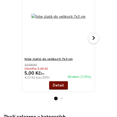
folie zlatá-do velikosti 7x3 cm
zlato kov
10,00 Kč
Ušetříte 5,00 Kč
5,00 Kč
26,00 Kč
/
ks
Skladem 1139 ks
4,13 Kč
bez DPH
21,49 Kč
bez
Detail
Zboží zařazeno v kategoriích