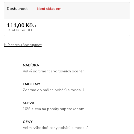
Dostupnost
Není skladem
111,00 Kč
/
ks
91,74 Kč
bez DPH
Hlídat cenu / dostupnost
NABÍDKA
Velký sortiment sportovních ocenění
EMBLÉMY
Zdarma do našich pohárů a medailí
SLEVA
10% sleva na poháry superekonom
CENY
Velmi výhodné ceny pohárů a medailí