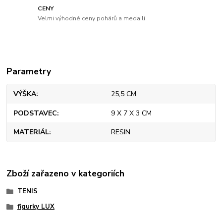
CENY
Velmi výhodné ceny pohárů a medailí
Parametry
VÝŠKA
25,5 CM
PODSTAVEC
9 X 7 X 3 CM
MATERIÁL
RESIN
Zboží zařazeno v kategoriích
TENIS
figurky LUX