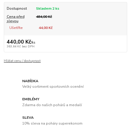
Dostupnost
Skladem 2 ks
Cena před
484,00 Kč
slevou
Ušetříte
44,00 Kč
440,00 Kč
/
ks
363,64 Kč
bez DPH
Hlídat cenu / dostupnost
NABÍDKA
Velký sortiment sportovních ocenění
EMBLÉMY
Zdarma do našich pohárů a medailí
SLEVA
10% sleva na poháry superekonom