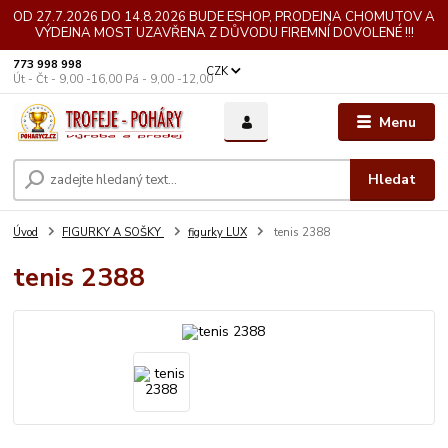
OD 27.7.2026 DO 14.8.2026 BUDE ESHOP, PRODEJNA CHOMUTOV A
VÝDEJNA MOST UZAVŘENA Z DŮVODU FIREMNÍ DOVOLENÉ !!!
773 998 998
CZK
Út - Čt - 9,00 -16,00 Pá - 9,00 -12,00
Menu
Hledat
Úvod
FIGURKY A SOŠKY
figurky LUX
tenis 2388
tenis 2388