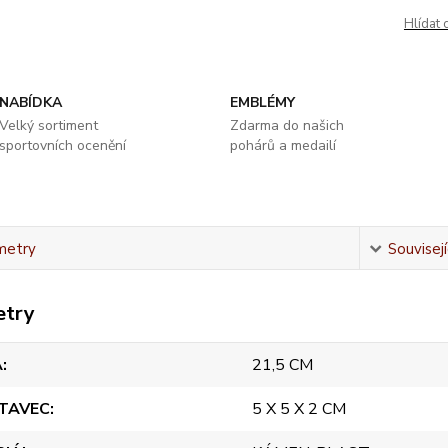
Hlídat 
NABÍDKA
EMBLÉMY
Velký sortiment
Zdarma do našich
sportovních ocenění
pohárů a medailí
metry
Souvisejí
etry
A
21,5 CM
TAVEC
5 X 5 X 2 CM