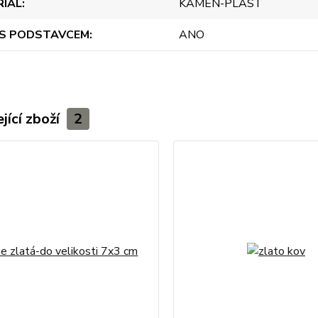
RIÁL
KÁMEN-PLAST
 S PODSTAVCEM
ANO
jící zboží
2