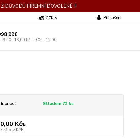
Z DŮVODU FIREMNÍ DOVOLENÉ !!!
Přihlášení
CZK
998 998
 - 9,00 -16,00 Pá - 9,00 -12,00
tupnost
Skladem 73 ks
0,00 Kč
/
ks
17 Kč
bez DPH