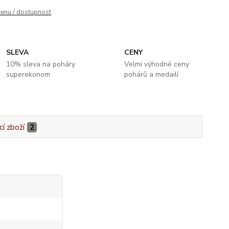
cenu / dostupnost
SLEVA
CENY
10% sleva na poháry
Velmi výhodné ceny
superekonom
pohárů a medailí
cí zboží
2