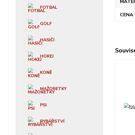
MATE
FOTBAL
CENA
GOLF
HASIČI
Souvise
HOKEJ
KONĚ
MAŽORETKY
PSI
RYBÁŘSTVÍ