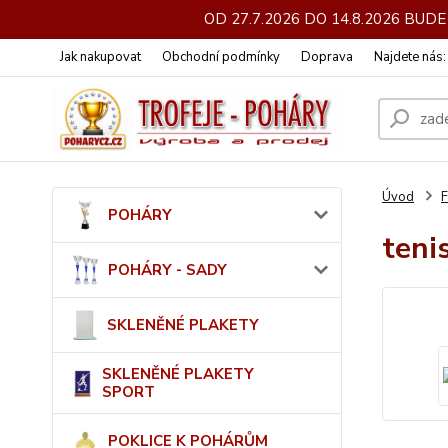
OD 27.7.2026 DO 14.8.2026 BU
Jak nakupovat
Obchodní podmínky
Doprava
Najdete nás
Úvod
POHÁRY
teni
POHÁRY - SADY
SKLENĚNÉ PLAKETY
SKLENĚNÉ PLAKETY
SPORT
POKLICE K POHÁRŮM