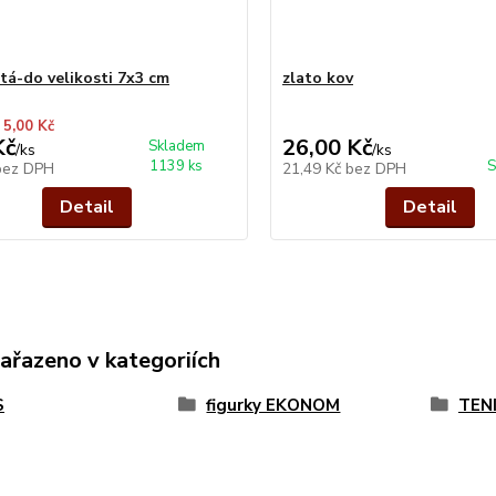
atá-do velikosti 7x3 cm
zlato kov
 5,00 Kč
Kč
26,00 Kč
Skladem
/
ks
/
ks
1139 ks
S
bez DPH
21,49 Kč
bez DPH
Detail
Detail
zařazeno v kategoriích
S
figurky EKONOM
TEN