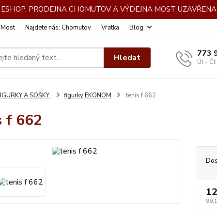
DE ESHOP, PRODEJNA CHOMUTOV A VÝDEJNA MOST UZAVŘENA 
: Most
Najdete nás: Chomutov
Vratka
Blog
773 
Hledat
Út - Čt
FIGURKY A SOŠKY
figurky EKONOM
tenis f 662
s f 662
Dos
12
99,