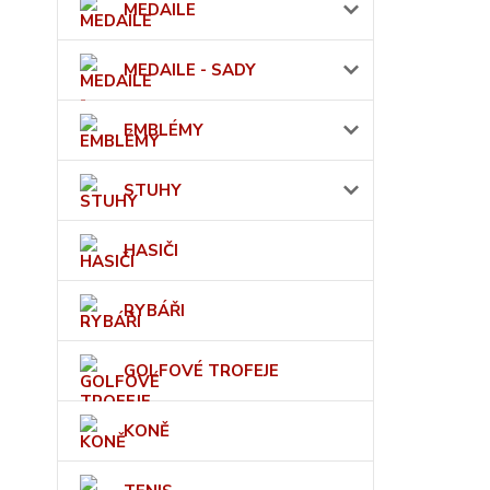
MEDAILE
MEDAILE - SADY
EMBLÉMY
STUHY
HASIČI
RYBÁŘI
GOLFOVÉ TROFEJE
KONĚ