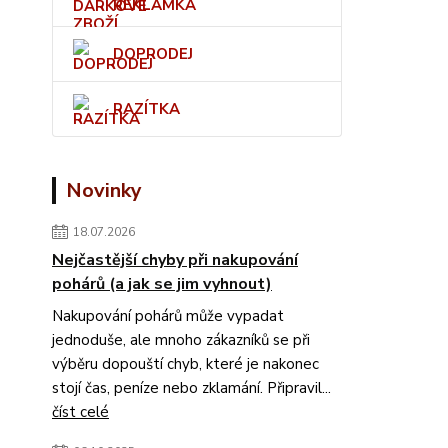
REKLAMKA
DOPRODEJ
RAZÍTKA
Novinky
18.07.2026
Nejčastější chyby při nakupování
pohárů (a jak se jim vyhnout)
Nakupování pohárů může vypadat
jednoduše, ale mnoho zákazníků se při
výběru dopouští chyb, které je nakonec
stojí čas, peníze nebo zklamání. Připravil...
číst celé