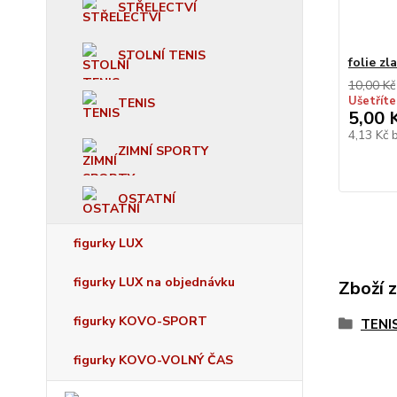
STŘELECTVÍ
STOLNÍ TENIS
folie zl
10,00 Kč
Ušetříte
TENIS
5,00 
4,13 Kč
ZIMNÍ SPORTY
OSTATNÍ
figurky LUX
figurky LUX na objednávku
Zboží 
figurky KOVO-SPORT
TENI
figurky KOVO-VOLNÝ ČAS