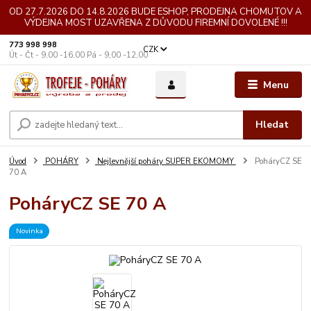
OD 27.7.2026 DO 14.8.2026 BUDE ESHOP, PRODEJNA CHOMUTOV A
VÝDEJNA MOST UZAVŘENA Z DŮVODU FIREMNÍ DOVOLENÉ !!!
773 998 998
CZK
Út - Čt - 9,00 -16,00 Pá - 9,00 -12,00
Menu
Hledat
Úvod
POHÁRY
Nejlevnější poháry SUPER EKOMOMY
PoháryCZ SE
70 A
PoháryCZ SE 70 A
Novinka