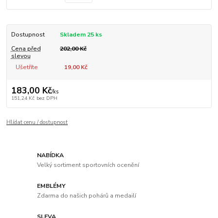
Dostupnost
Skladem 25 ks
Cena před
202,00 Kč
slevou
Ušetříte
19,00 Kč
183,00 Kč
/
ks
151,24 Kč
bez DPH
Hlídat cenu / dostupnost
NABÍDKA
Velký sortiment sportovních ocenění
EMBLÉMY
Zdarma do našich pohárů a medailí
SLEVA