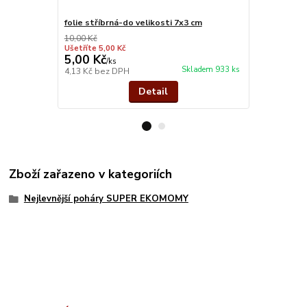
folie stříbrná-do velikosti 7x3 cm
stříbro kov
10,00 Kč
Ušetříte 5,00 Kč
5,00 Kč
32,00 Kč
/
ks
Skladem 933 ks
4,13 Kč
bez DPH
26,45 Kč
bez
Detail
Zboží zařazeno v kategoriích
Nejlevnější poháry SUPER EKOMOMY