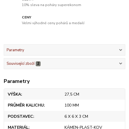
10% sleva na poháry superekonom
CENY
Velmi výhodné ceny pohárů a medailí
Parametry
Související zboží
2
Parametry
VÝŠKA
27,5 CM
PRŮMĚR KALICHU
100 MM
PODSTAVEC
6 X 6 X 3 CM
MATERIÁL
KÁMEN-PLAST-KOV