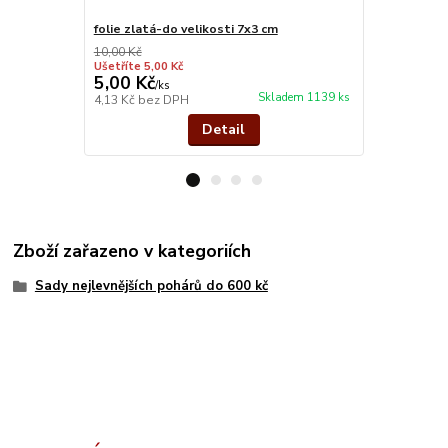
folie zlatá-do velikosti 7x3 cm
zlato kov
10,00 Kč
Ušetříte 5,00 Kč
5,00 Kč
26,00 Kč
/
ks
Skladem 1139 ks
4,13 Kč
bez DPH
21,49 Kč
bez
Detail
Zboží zařazeno v kategoriích
Sady nejlevnějších pohárů do 600 kč