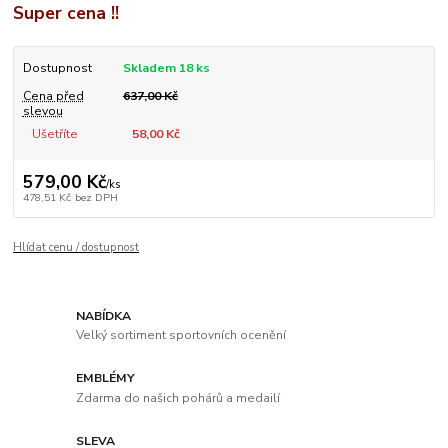
Super cena !!
Dostupnost
Skladem 18 ks
Cena před
637,00 Kč
slevou
Ušetříte
58,00 Kč
579,00 Kč
/
ks
478,51 Kč
bez DPH
Hlídat cenu / dostupnost
NABÍDKA
Velký sortiment sportovních ocenění
EMBLÉMY
Zdarma do našich pohárů a medailí
SLEVA