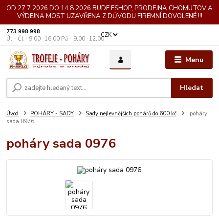
OD 27.7.2026 DO 14.8.2026 BUDE ESHOP, PRODEJNA CHOMUTOV A
VÝDEJNA MOST UZAVŘENA Z DŮVODU FIREMNÍ DOVOLENÉ !!!
773 998 998
CZK
Út - Čt - 9,00 -16,00 Pá - 9,00 -12,00
Menu
Hledat
Úvod
POHÁRY - SADY
Sady nejlevnějších pohárů do 600 kč
poháry
sada 0976
poháry sada 0976