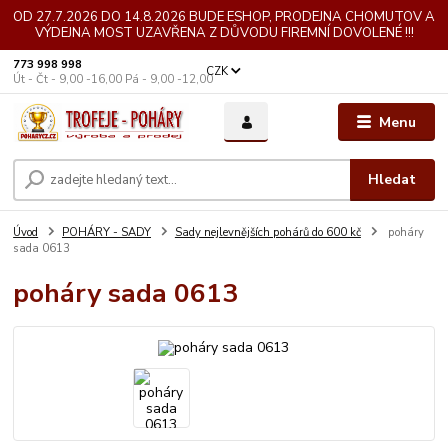
OD 27.7.2026 DO 14.8.2026 BUDE ESHOP, PRODEJNA CHOMUTOV A
VÝDEJNA MOST UZAVŘENA Z DŮVODU FIREMNÍ DOVOLENÉ !!!
773 998 998
CZK
Út - Čt - 9,00 -16,00 Pá - 9,00 -12,00
Menu
Hledat
Úvod
POHÁRY - SADY
Sady nejlevnějších pohárů do 600 kč
poháry
sada 0613
poháry sada 0613