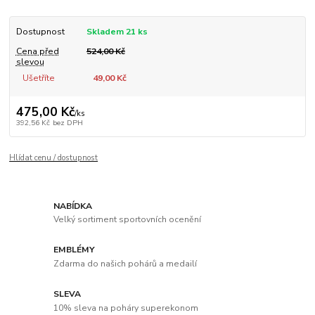
Dostupnost
Skladem 21 ks
Cena před
524,00 Kč
slevou
Ušetříte
49,00 Kč
475,00 Kč
/
ks
392,56 Kč
bez DPH
Hlídat cenu / dostupnost
NABÍDKA
Velký sortiment sportovních ocenění
EMBLÉMY
Zdarma do našich pohárů a medailí
SLEVA
10% sleva na poháry superekonom