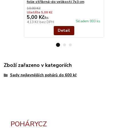
folie stříbrná-do velikosti 7x3 cm
stříbro kov
10,00 Kč
Ušetříte 5,00 Kč
5,00 Kč
26,00 Kč
/
ks
Skladem 933 ks
4,13 Kč
bez DPH
21,49 Kč
bez
Detail
Zboží zařazeno v kategoriích
Sady nejlevnějších pohárů do 600 kč
POHÁRYCZ