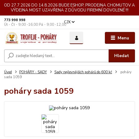
OD 27.7.2026 DO 14.8.2026 BUDE ESHOP, PRODEJNA CHOMUTOV A
VÝDEJNA MOST UZAVŘENA Z DŮVODU FIREMNÍ DOVOLENÉ !!!
773 998 998
CZK
Út - Čt - 9,00 -16,00 Pá - 9,00 -12,00
Menu
Hledat
Úvod
POHÁRY - SADY
Sady nejlevnějších pohárů do 600 kč
poháry
sada 1059
poháry sada 1059