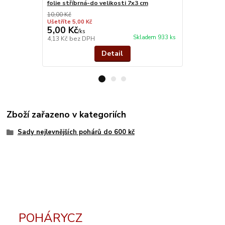
folie stříbrná-do velikosti 7x3 cm
stříbro kov
10,00 Kč
Ušetříte 5,00 Kč
5,00 Kč
26,00 Kč
/
ks
Skladem 933 ks
4,13 Kč
bez DPH
21,49 Kč
bez
Detail
Zboží zařazeno v kategoriích
Sady nejlevnějších pohárů do 600 kč
POHÁRYCZ