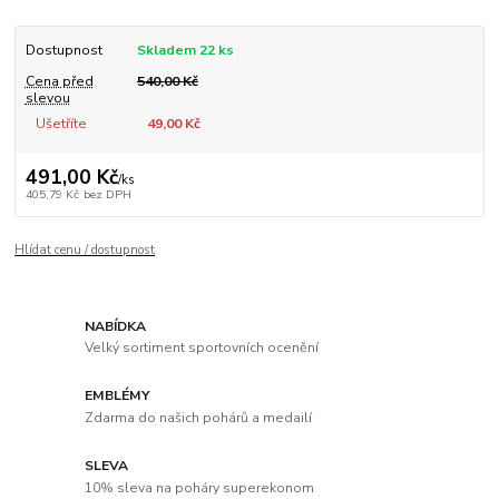
Dostupnost
Skladem 22 ks
Cena před
540,00 Kč
slevou
Ušetříte
49,00 Kč
491,00 Kč
/
ks
405,79 Kč
bez DPH
Hlídat cenu / dostupnost
NABÍDKA
Velký sortiment sportovních ocenění
EMBLÉMY
Zdarma do našich pohárů a medailí
SLEVA
10% sleva na poháry superekonom